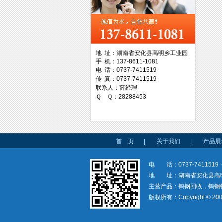
西工集团
地 址：湖南省安化县高明乡工业园
手 机：137-8611-1081
台湾协威机械
电 话：0737-7411519
传 真：0737-7411519
联系人：薛经理
Ｑ Ｑ：28288453
台湾万事达切削科技
首 页
|
关于我们
|
产品展
电 话：0737-7411519 
地 址：湖南省安化县高
主营产品：钨钢回收，钨钢
版权所有：Copyright © 200