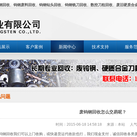
钢回收
、
钨钢废料回收
、
钨钢钻头回收
、
钨钢铣刀回收
、
数控刀粒回收
、
废旧硬质合
品展示
客户案例
新闻中心
技术支持
服务
见问题
废钨钢回收怎么交易呢？
时间：2015-06-18 14:58:18
来源：本站
人气
钨钢回收我们可以上门收购，或快递货运代收款也行，我们现金支付，诚信回收各类