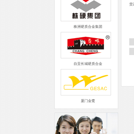
货
株洲硬质合金集团
自贡长城硬质合金
厦门金鹭