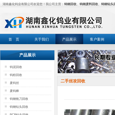
湖南鑫化钨业有限公司欢迎您！我公司主营：
钨钢回收
、
钨钢废料回收
、
钨钢钻头
首 页
关于我们
产品展示
客户案例
产品展示
钨泥回收
钨粉回收
二手丝攻回收
废钨丝
废钨棒
钨钢铣刀回收
钨钢钻头回收
PCB钻头回收