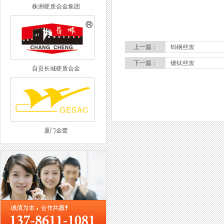
株洲硬质合金集团
上一篇：
钨钢丝攻
下一篇：
镀钛丝攻
自贡长城硬质合金
厦门金鹭
西工集团