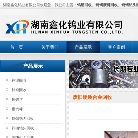
湖南鑫化钨业有限公司欢迎您！我公司主营：
钨钢回收
、
钨钢废料回收
、
钨钢钻头
首 页
关于我们
产品展示
客户案例
产品展示
钨泥回收
钨粉回收
废旧硬质合金回收
废钨丝
废钨棒
钨钢铣刀回收
钨钢钻头回收
PCB钻头回收