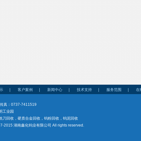
示
|
客户案例
|
新闻中心
|
技术支持
|
服务范围
|
在
传真：0737-7411519
明工业园
铣刀回收，硬质合金回收，钨粉回收，钨泥回收
7-2015 湖南鑫化钨业有限公司 All rights reserved.