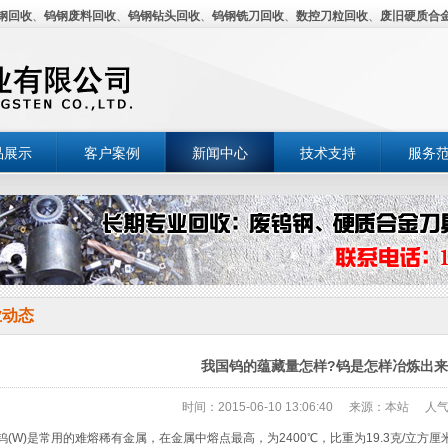
钢回收
、
钨钢废料回收
、
钨钢钻头回收
、
钨钢铣刀回收
、
数控刀粒回收
、
废旧硬质合
品展示
客户案例
新闻中心
技术支持
服务
业动态
我国钨的蕴藏量怎样?钨是怎样冶炼出来
时间：2015-06-10 13:06:40
来源：本站
人气
(W)是常用的难熔稀有金属，在金属中熔点最高，为2400℃，比重为19.3克/立方