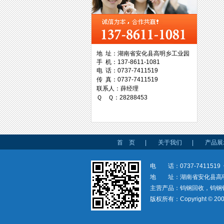
西工集团
地 址：湖南省安化县高明乡工业园
手 机：137-8611-1081
台湾协威机械
电 话：0737-7411519
传 真：0737-7411519
联系人：薛经理
Ｑ Ｑ：28288453
台湾万事达切削科技
首 页
|
关于我们
|
产品展
电 话：0737-7411519 
地 址：湖南省安化县高
主营产品：钨钢回收，钨钢
版权所有：Copyright © 200