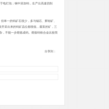
始炤于电灯泡；钢中添加钨，生产出高速切削
但单一的钨矿石很少，多与锡石、辉钼矿、
般开采出来的钨矿晶位都很低，最富的矿，三
复杂，不能一步熔炼成钨。熔炼钨铁合金比较简
分享到：