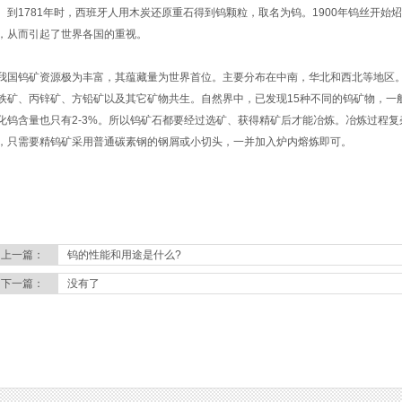
。到1781年时，西班牙人用木炭还原重石得到钨颗粒，取名为钨。1900年钨丝开
，从而引起了世界各国的重视。
国钨矿资源极为丰富，其蕴藏量为世界首位。主要分布在中南，华北和西北等地区。
铁矿、丙锌矿、方铅矿以及其它矿物共生。自然界中，已发现15种不同的钨矿物，一
化钨含量也只有2-3%。所以钨矿石都要经过选矿、获得精矿后才能冶炼。冶炼过程
，只需要精钨矿采用普通碳素钢的钢屑或小切头，一并加入炉内熔炼即可。
上一篇：
钨的性能和用途是什么?
下一篇：
没有了