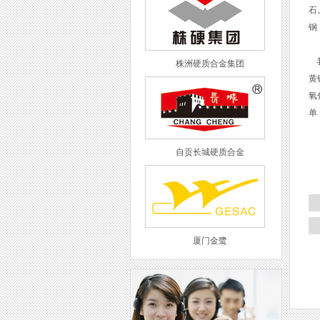
石
钢
我
株洲硬质合金集团
黄
氧
单
自贡长城硬质合金
厦门金鹭