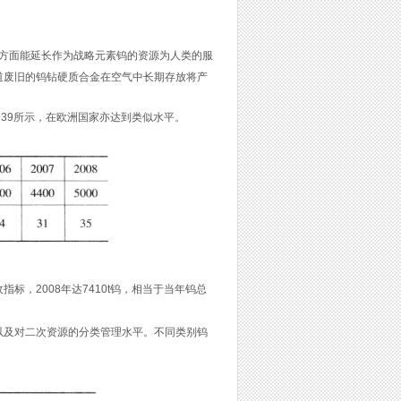
方面能延长作为战略元素钨的资源为人类的服
道废旧的钨钻硬质合金在空气中长期存放将产
一39所示，在欧洲国家亦达到类似水平。
，2008年达7410t钨，相当于当年钨总
及对二次资源的分类管理水平。不同类别钨