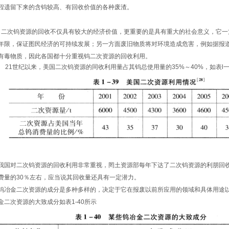
程遗留下来的含钨较高、有回收价值的各种废渣。
次钨资源的回收不仅具有较大的经济价值，更重要的是具有重大的社会意义，它一
年限，保证图民经济的可持续发展；另一方面废旧物质将对环境造成危害，例如据报
有毒物质，因此各国都十分重视钨二次资源的回收利用。
21世纪以来，美国二次钨资源的同收利用量占其钨总使用量的35%～40%，如表l
国对二次钨资源的回收利用非常重视，罔土资源部每年下达了二次钨资源的利朋回收指标
费量的30％左右，应当说其回收量还具有一定潜力。
冶金二次资源的成分是多种多样的，决定于它在报废以前所应用的领域和具体用途以
金二次资源的大致成分如表1-40所示