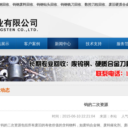
钢回收
、
钨钢废料回收
、
钨钢钻头回收
、
钨钢铣刀回收
、
数控刀粒回收
、
废旧硬质合
品展示
客户案例
新闻中心
技术支持
服务
业动态
钨的二次资源
时间：2015-06-10 22:21:04
来源：本站
人气
的二次资源包括所有废旧的有收价值的含钨物料，如废钨合金钢、废钨催化剂、废