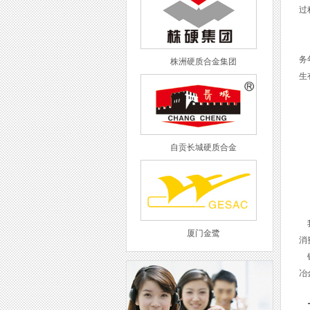
过
二
务
株洲硬质合金集团
生
自贡长城硬质合金
我
厦门金鹭
消
钨
冶