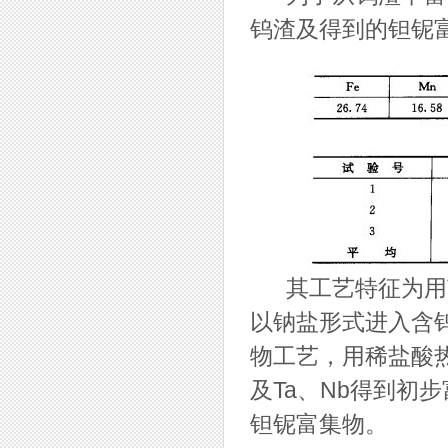
钨渣及得到的钽铌富
其工艺特征为用苏
以钠盐形式进入含钨
物工艺，用稀盐酸热
及Ta、Nb得到初
钽铌富集物。