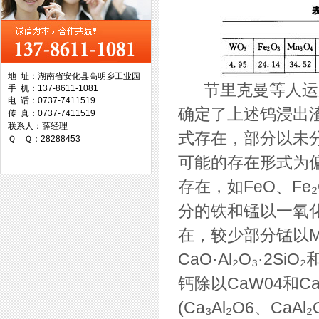
西工集团
地 址：湖南省安化县高明乡工业园
节里克曼等人运用
手 机：137-8611-1081
台湾协威机械
电 话：0737-7411519
确定了上述钨浸出
传 真：0737-7411519
联系人：薛经理
式存在，部分以未
Ｑ Ｑ：28288453
可能的存在形式为
存在，如FeO、Fe
台湾万事达切削科技
分的铁和锰以一氧化
在，较少部分锰以Mn
CaO·Al₂O₃·2S
钙除以CaW04和
(Ca₃Al₂O6、CaAl