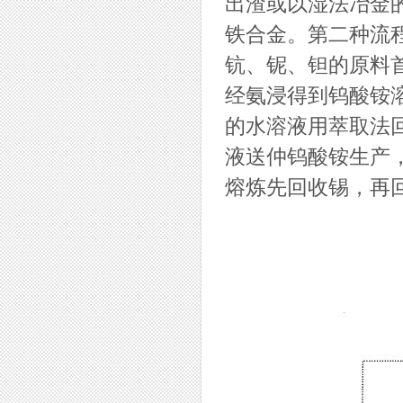
出渣或以湿法冶金
铁合金。第二种流程(
钪、铌、钽的原料
经氨浸得到钨酸铵
的水溶液用萃取法回
液送仲钨酸铵生产，
熔炼先回收锡，再