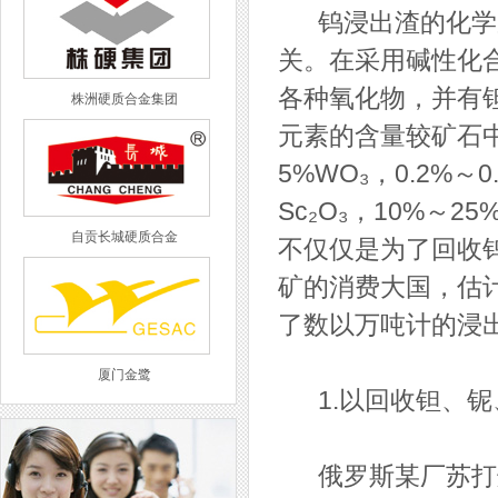
钨浸出渣的化学成
关。在采用碱性化
各种氧化物，并有
株洲硬质合金集团
元素的含量较矿石中
5%WO₃，0.2%～0.
Sc₂O₃，10%～2
自贡长城硬质合金
不仅仅是为了回收钨
矿的消费大国，估
了数以万吨计的浸
厦门金鹭
1.以回收钽、铌
俄罗斯某厂苏打烧