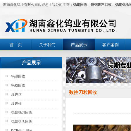
湖南鑫化钨业有限公司欢迎您！我公司主营：
钨钢回收
、
钨钢废料回收
、
钨钢钻头
首 页
关于我们
产品展示
客户案例
产品展示
钨泥回收
钨粉回收
数控刀粒回收
废钨丝
废钨棒
钨钢铣刀回收
钨钢钻头回收
PCB钻头回收