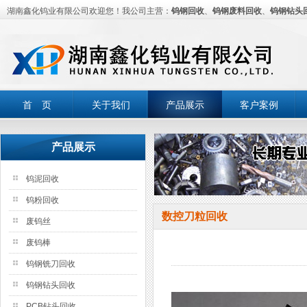
湖南鑫化钨业有限公司欢迎您！我公司主营：
钨钢回收
、
钨钢废料回收
、
钨钢钻头
首 页
关于我们
产品展示
客户案例
产品展示
钨泥回收
钨粉回收
数控刀粒回收
废钨丝
废钨棒
钨钢铣刀回收
钨钢钻头回收
PCB钻头回收