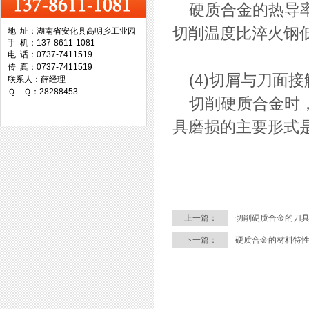
硬质合金的热导率为
切削温度比淬火钢
地 址：湖南省安化县高明乡工业园
手 机：137-8611-1081
台湾协威机械
电 话：0737-7411519
传 真：0737-7411519
(4)切屑与刀面接
联系人：薛经理
Ｑ Ｑ：28288453
切削硬质合金时，
具磨损的主要形式
台湾万事达切削科技
上一篇：
切削硬质合金的刀
下一篇：
硬质合金的材料特