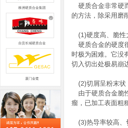
硬质合金非常硬而
株洲硬质合金集团
的方法，除采用磨
(1)硬度高、脆性
自贡长城硬质合金
硬质合金的硬度很
时极为困难。它没
切入切出处极易崩
厦门金鹭
(2)切屑呈粉末状
由于硬质合金脆性
瘤，已加工表面粗
西工集团
(3)热导率较高、