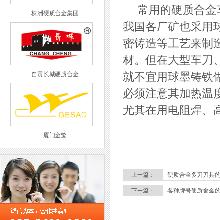
常用的硬质合金车
株洲硬质合金集团
我国各厂矿也采用
密铸造等工艺来制
材。但在大型车刀
自贡长城硬质合金
就不宜用球墨铸铁
必须注意其加热温
尤其在用电阻焊、
厦门金鹭
上一篇：
硬质合金多刃刀具
下一篇：
各种牌号硬质舍金
西工集团