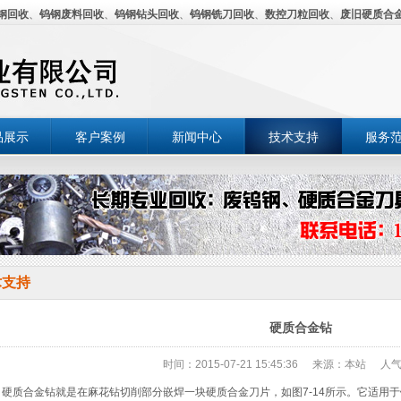
钢回收
、
钨钢废料回收
、
钨钢钻头回收
、
钨钢铣刀回收
、
数控刀粒回收
、
废旧硬质合
品展示
客户案例
新闻中心
技术支持
服务
术支持
硬质合金钻
时间：2015-07-21 15:45:36
来源：本站
人气
质合金钻就是在麻花钻切削部分嵌焊一块硬质合金刀片，如图7-14所示。它适用