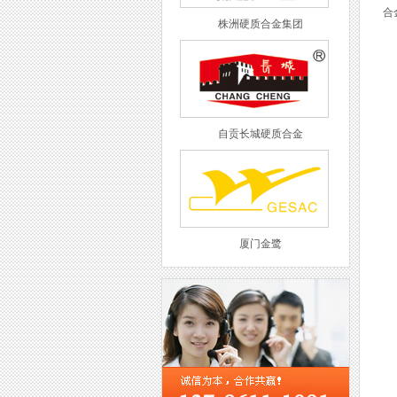
合
株洲硬质合金集团
自贡长城硬质合金
厦门金鹭
西工集团