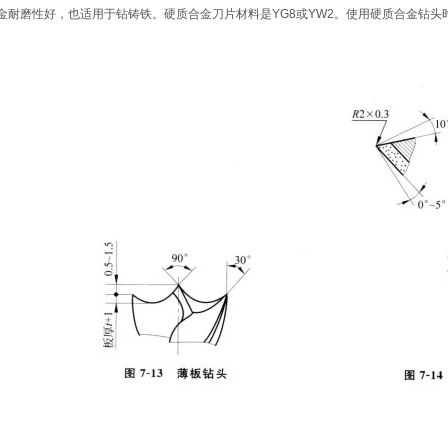
金耐磨性好，也适用于钻铸铁。硬质合金刀片材料是YG8或YW2。使用硬质合金钻