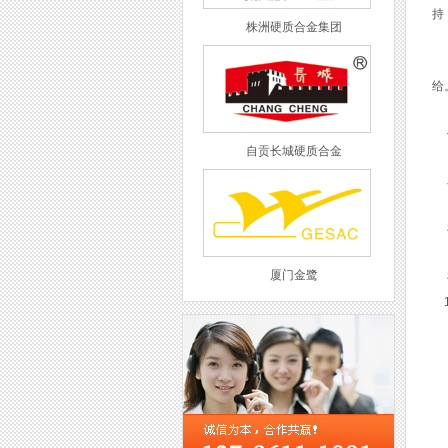
持
株洲硬质合金集团
在
给
使
自贡长城硬质合金
在
硬
厦门金鹭
硬
1
西工集团