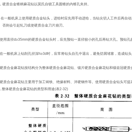
，硬质合金锥柄麻花钻以莫氏自锁工具圆锥的内锥孔夹持。
一般机床上使用硬质合金钻头，进给时应先用手动进给，当钻尖切人工件后再自动
。否则会引起轧刀或使硬质合金刀片崩刃。
用直径d≥35mm的硬质合金钻头时，应先预钻一直径较小的孔后再钻大孔。预钻孔的孔径为
一般机床上钻削孔径深h≥3d时，应常将钻头自孔中退出，避免切屑堵塞，造成钻
质合金麻花钻按结构分为整体硬质合金麻花钻、镶片硬质合金麻花钻和镶齿冠硬质
质合金麻花钻主要用于加工铸铁、绝缘材料、淬硬钢件等。使用硬质合金钻头可提
.整体硬质合金麻花钻的类型和用途(表2-32)