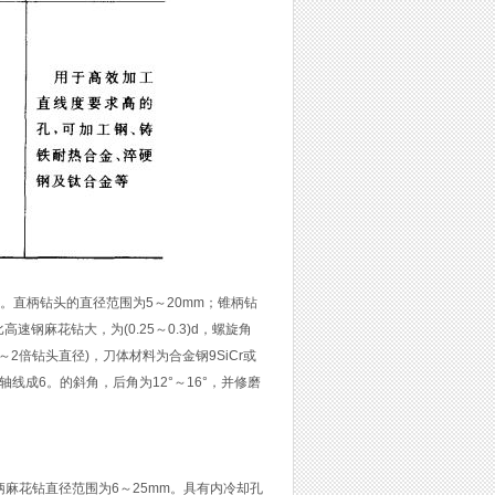
。直柄钻头的直径范围为5～20mm；锥柄钻
钢麻花钻大，为(0.25～0.3)d，螺旋角
～2倍钻头直径)，刀体材料为合金钢9SiCr或
线成6。的斜角，后角为12°～16°，并修磨
柄麻花钻直径范围为6～25mm。具有内冷却孔