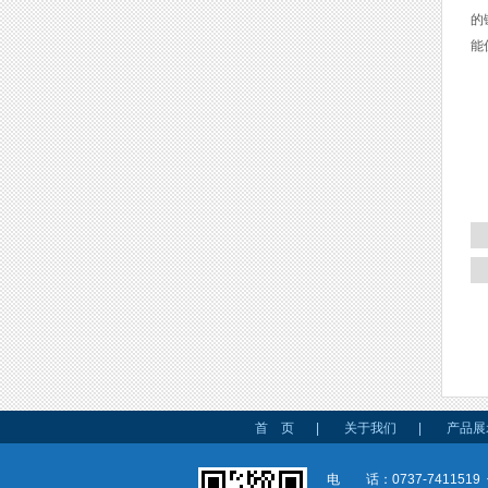
的
能
首 页
|
关于我们
|
产品展
电 话：0737-7411519 