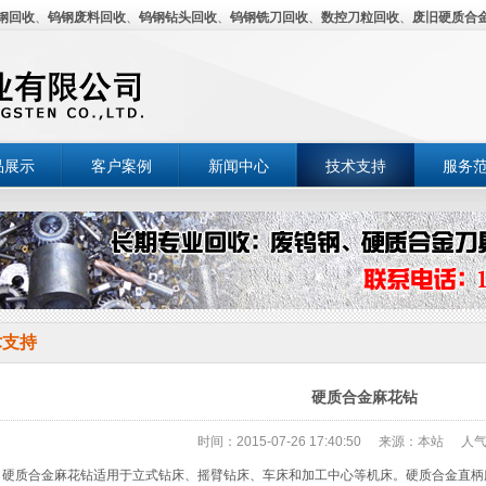
钢回收
、
钨钢废料回收
、
钨钢钻头回收
、
钨钢铣刀回收
、
数控刀粒回收
、
废旧硬质合
品展示
客户案例
新闻中心
技术支持
服务
术支持
硬质合金麻花钻
时间：2015-07-26 17:40:50
来源：本站
人气
质合金麻花钻适用于立式钻床、摇臂钻床、车床和加工中心等机床。硬质合金直柄