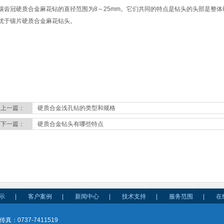
镶齿冠硬质合金麻花钻的直径范围为8～25mm。它们共同的特点是钻头的头部是整
优于镶片硬质合金麻花钻头。
上一篇：
硬质合金浅孔钻的类型和规格
下一篇：
硬质合金钻头有哪些特点
示
|
客户案例
|
新闻中心
|
技术支持
|
服务范围
|
在
传真：0737-7411519