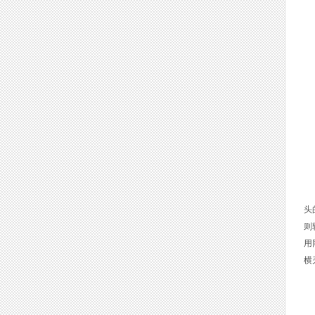
2
国
头
则
用
横
3
镶