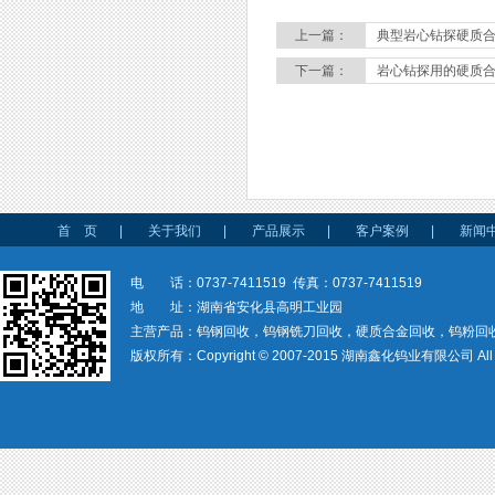
上一篇：
典型岩心钻探硬质
下一篇：
岩心钻探用的硬质
首 页
|
关于我们
|
产品展示
|
客户案例
|
新闻
电 话：0737-7411519 传真：0737-7411519
地 址：湖南省安化县高明工业园
主营产品：钨钢回收，钨钢铣刀回收，硬质合金回收，钨粉回
版权所有：Copyright © 2007-2015 湖南鑫化钨业有限公司 All rig