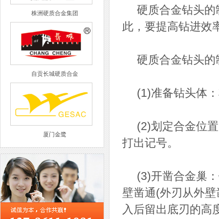
硬质合金钻头的制
株洲硬质合金集团
此，要提高钻进效
硬质合金钻头的
自贡长城硬质合金
(1)准备钻头体
(2)划定合金位
厦门金鹭
打出记号。
(3)开凿合金巢
壁凿通(外刃从外
西工集团
入后留出底刃的高