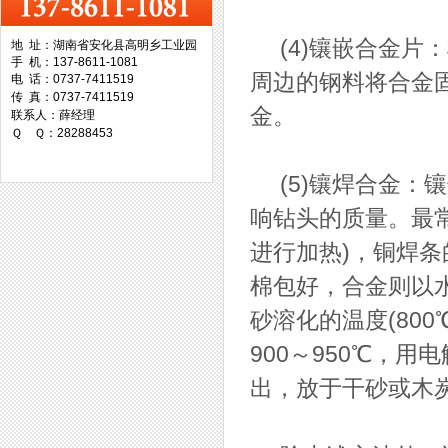
(4)镶嵌合金片
地 址：湖南省安化县高明乡工业园
手 机：137-8611-1081
台湾协威机械
周边的钢料将合金
电 话：0737-7411519
传 真：0737-7411519
金。
联系人：薛经理
Ｑ Ｑ：28288453
(5)镶焊合金：
台湾万事达切削科技
响钻头的质量。最
进行加热)，铜焊条
棉包好，合金则以
砂溶化的温度(80
900～950℃，
出，放于干砂或木