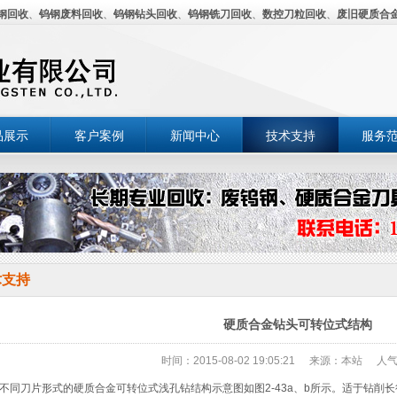
钢回收
、
钨钢废料回收
、
钨钢钻头回收
、
钨钢铣刀回收
、
数控刀粒回收
、
废旧硬质合
品展示
客户案例
新闻中心
技术支持
服务
术支持
硬质合金钻头可转位式结构
时间：2015-08-02 19:05:21
来源：本站
人气
同刀片形式的硬质合金可转位式浅孔钻结构示意图如图2-43a、b所示。适于钻削长径