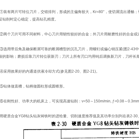
装有两片可转位刀片，交错排列，形成的主偏角较大，Kr=80°，使切屑流出通畅
证钻削时定心稳定，提高钻孔精度。
两个刀片可用不同材料，中心刀片用韧性较好的合金；外刀片用耐磨性好的合金或
选用带后角及确保断屑可靠的断屑槽型的沉孔刀片，用螺钉或偏心销压紧(图2-43中
裂的影响；磨损后靠刀片转位获新刃；刀片上所有刃口均用钝后调换新刀片，刀杆长
采用效果好的内通道供液冷却方式(参见图2-20、图2-21)。
钻体做直槽，钻柄做圆柱形或圆锥形。
在刚性好、功率大的机床上，可实现高速钻削：ν=50～150m/min, ƒ=0.08～0.3
硬质合金YG8钻头钻灰铸铁时的进给量、切削速度推荐值及其功率分别列在表2-30、表2