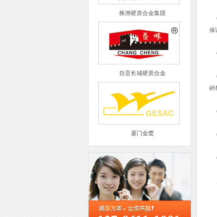
株洲硬质合金集团
①
保
②
自贡长城硬质合金
③
碎
④
厦门金鹭
⑤
⑥
用
西工集团