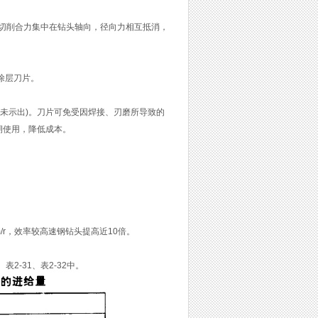
；切削合力集中在钻头轴向，径向力相互抵消，
涂层刀片。
未示出)。刀片可免受因焊接、刃磨所导致的
期使用，降低成本。
mm/r，效率较高速钢钻头提高近10倍。
-31、表2-32中。