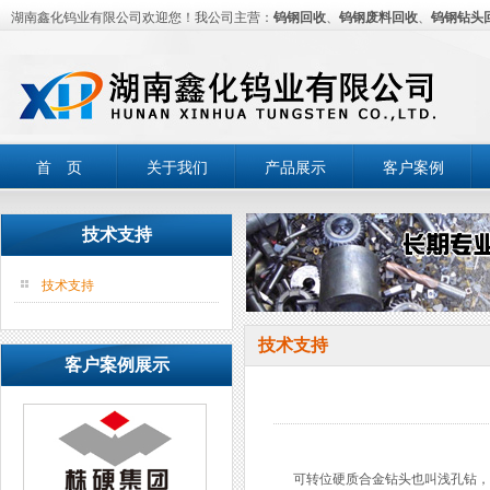
湖南鑫化钨业有限公司欢迎您！我公司主营：
钨钢回收
、
钨钢废料回收
、
钨钢钻头
首 页
关于我们
产品展示
客户案例
技术支持
技术支持
技术支持
客户案例展示
可转位硬质合金钻头也叫浅孔钻，一般