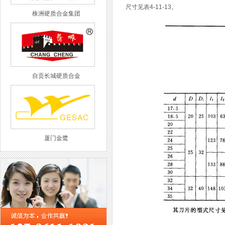
尺寸见表4-11-13。
株洲硬质合金集团
自贡长城硬质合金
厦门金鹭
西工集团