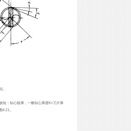
点。
短；钻心较厚，一般钻心厚度K=刀片厚
4.21。