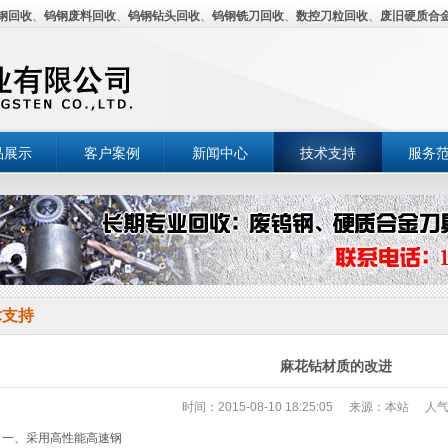
钢回收
、
钨钢废料回收
、
钨钢钻头回收
、
钨钢铣刀回收
、
数控刀粒回收
、
废旧硬质合
品展示
客户案例
新闻中心
技术支持
服务
术支持
麻花钻材质的改进
时间：2015-08-10 18:25:05
来源：本站
人气
、采用高性能高速钢