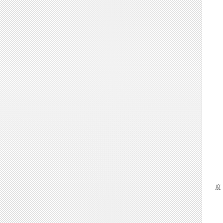
前
镶
度