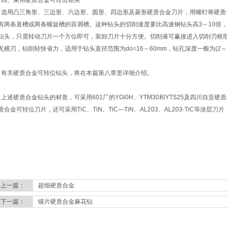
、采用硬质合金可转位钻头
用凸三角形、三边形、六边形、圆形、四边形及菱形硬质合金刀片，用螺钉将硬质
有两条直槽或两条螺旋槽的容屑槽。这种钻头的切削速度要比高速钢钻头高3～10倍，即v=
钻头，只需转动刀片一个方位即可，装卸刀片十分方便。切削液可赢接进入切削刃根
无横刃，钻削轻快省力，适用于钻头直径范围为do=16～60mm，钻孔深度一般为(2～2.5)
关硬质合金可转位钻头，将在本篇第八章里详细介绍。
述硬质合金钻头的材质，可采用601厂的YGl0H、YTM30和YTS25及四川自贡硬
质合金可转位刀片，还可采用TiC、TiN、TiC—TiN、AL203、AL203-TiC等
上一篇：
超细硬质合金
下一篇：
镶片硬质合金麻花钻