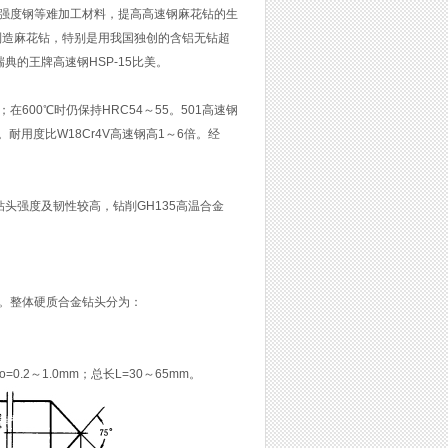
强度钢等难加工材料，提高高速钢麻花钻的生
新材料制造麻花钻，特别是用我国独创的含铝无钻超
瑞典的王牌高速钢HSP-15比美。
；在600℃时仍保持HRC54～55。501高速钢
耐用度比W18Cr4V高速钢高1～6倍。经
8，钻头强度及韧性较高，钻削GH135高温合金
。整体硬质合金钻头分为：
2～1.0mm；总长L=30～65mm。