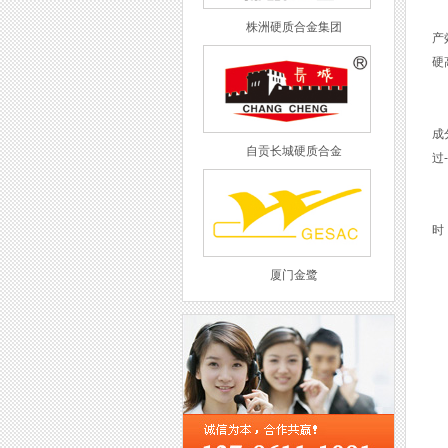
为
株洲硬质合金集团
产
硬
5
成
自贡长城硬质合金
过
用
时
厦门金鹭
二
由
1
该
西工集团