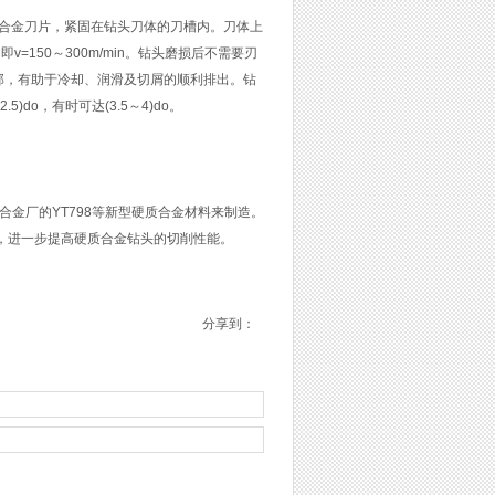
合金刀片，紧固在钻头刀体的刀槽内。刀体上
150～300m/min。钻头磨损后不需要刃
部，有助于冷却、润滑及切屑的顺利排出。钻
do，有时可达(3.5～4)do。
质合金厂的YT798等新型硬质合金材料来制造。
涂层刀片，进一步提高硬质合金钻头的切削性能。
分享到：