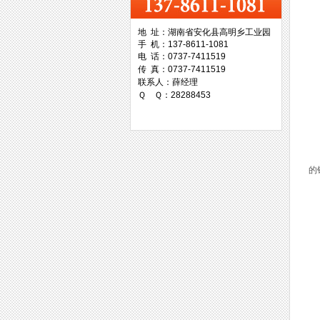
地 址：湖南省安化县高明乡工业园
手 机：137-8611-1081
台湾协威机械
电 话：0737-7411519
传 真：0737-7411519
联系人：薛经理
2
Ｑ Ｑ：28288453
采
3
台湾万事达切削科技
d
的
三
该