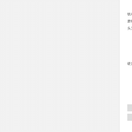
四
选
铣
磨
头
有
上
硬