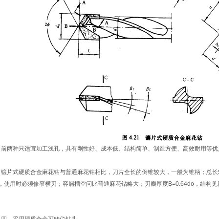
两种只适宜加工浅孔，具有刚性好、成本低、结构简单、制造方便、高效耐用等优
片式硬质合金麻花钻与普通麻花钻相比，刀片全长的倒锥较大，一般为锥柄；总长较
，使用时必须修窄横刃；容屑槽空问比普通麻花钻略大；刃瓣厚度B=0.64do，结构见图