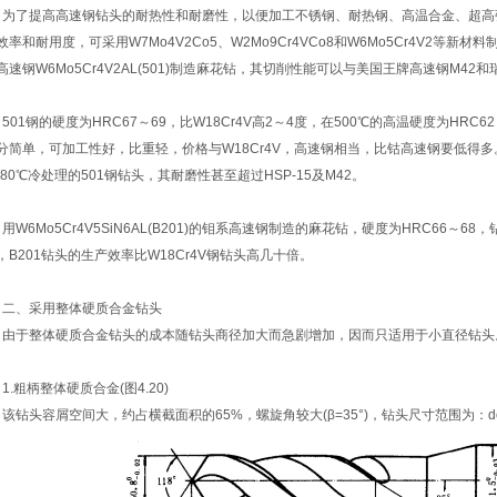
了提高高速钢钻头的耐热性和耐磨性，以便加工不锈钢、耐热钢、高温合金、超高
效率和耐用度，可采用W7Mo4V2Co5、W2Mo9Cr4VCo8和W6Mo5Cr4V2等
高速钢W6Mo5Cr4V2AL(501)制造麻花钻，其切削性能可以与美国王牌高速钢M42和
01钢的硬度为HRC67～69，比W18Cr4V高2～4度，在500℃的高温硬度为HRC62
分简单，可加工性好，比重轻，价格与W18Cr4V，高速钢相当，比钴高速钢要低得多。
-80℃冷处理的501钢钻头，其耐磨性甚至超过HSP-15及M42。
W6Mo5Cr4V5SiN6AL(B201)的钼系高速钢制造的麻花钻，硬度为HRC66～6
，B201钻头的生产效率比W18Cr4V钢钻头高几十倍。
、采用整体硬质合金钻头
于整体硬质合金钻头的成本随钻头商径加大而急剧增加，因而只适用于小直径钻头
.粗柄整体硬质合金(图4.20)
钻头容屑空间大，约占横截面积的65%，螺旋角较大(β=35°)，钻头尺寸范围为：do=0.