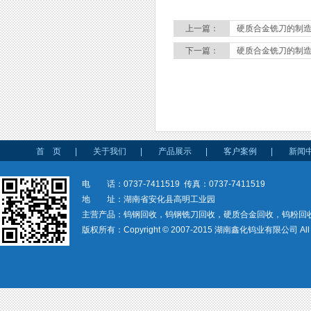
上一篇：
硬质合金铣刀的制
下一篇：
硬质合金铣刀的制
首 页
|
关于我们
|
产品展示
|
客户案例
|
新闻
电 话：0737-7411519 传真：0737-7411519
地 址：湖南省安化县高明工业园
主营产品：钨钢回收，钨钢铣刀回收，硬质合金回收，钨粉回
版权所有：Copyright © 2007-2015 湖南鑫化钨业有限公司 All rig