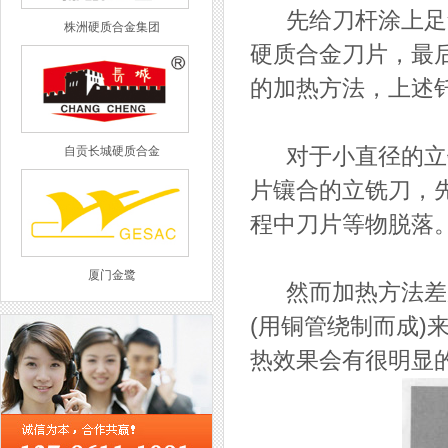
先给刀杆涂上足够
株洲硬质合金集团
硬质合金刀片，最
的加热方法，上述
自贡长城硬质合金
对于小直径的立铣
片镶合的立铣刀，
程中刀片等物脱落
厦门金鹭
然而加热方法差别
(用铜管绕制而成
热效果会有很明显
西工集团