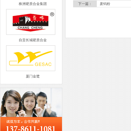
株洲硬质合金集团
下一篇：
废钨粉
自贡长城硬质合金
厦门金鹭
西工集团