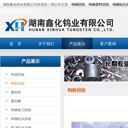
湖南鑫化钨业有限公司欢迎您！我公司主营：
钨钢回收
、
钨钢废料回收
、
钨钢钻头
首 页
关于我们
产品展示
客户案例
产品展示
钨泥回收
钨粉回收
钨粉回收
废钨丝
废钨棒
钨钢铣刀回收
钨钢钻头回收
PCB钻头回收