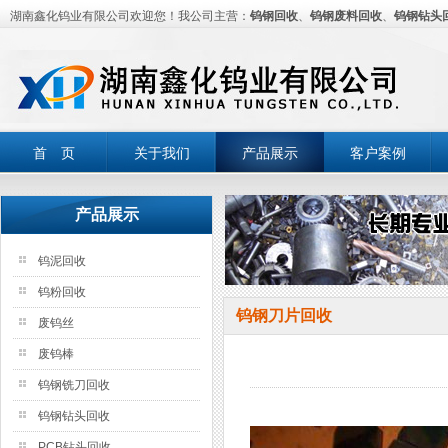
湖南鑫化钨业有限公司欢迎您！我公司主营：
钨钢回收
、
钨钢废料回收
、
钨钢钻头
首 页
关于我们
产品展示
客户案例
产品展示
钨泥回收
钨粉回收
钨钢刀片回收
废钨丝
废钨棒
钨钢铣刀回收
钨钢钻头回收
PCB钻头回收