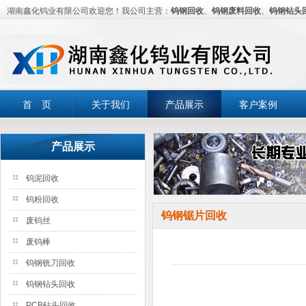
湖南鑫化钨业有限公司欢迎您！我公司主营：
钨钢回收
、
钨钢废料回收
、
钨钢钻头
首 页
关于我们
产品展示
客户案例
产品展示
钨泥回收
钨粉回收
钨钢锯片回收
废钨丝
废钨棒
钨钢铣刀回收
钨钢钻头回收
PCB钻头回收