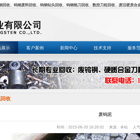
钢回收
、
钨钢废料回收
、
钨钢钻头回收
、
钨钢铣刀回收
、
数控刀粒回收
、
废旧硬质合
品展示
客户案例
新闻中心
技术支持
服务
泥回收
废钨泥
时间：2015-06-20 16:26:02
来源：本站
人气