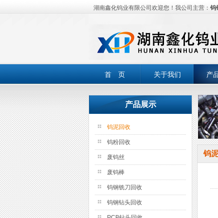
湖南鑫化钨业有限公司欢迎您！我公司主营：
钨
首 页
关于我们
产
产品展示
钨泥回收
钨粉回收
钨
废钨丝
废钨棒
钨钢铣刀回收
钨钢钻头回收
PCB钻头回收