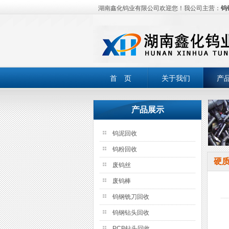
湖南鑫化钨业有限公司欢迎您！我公司主营：
钨
首 页
关于我们
产
产品展示
钨泥回收
钨粉回收
硬
废钨丝
废钨棒
钨钢铣刀回收
钨钢钻头回收
PCB钻头回收