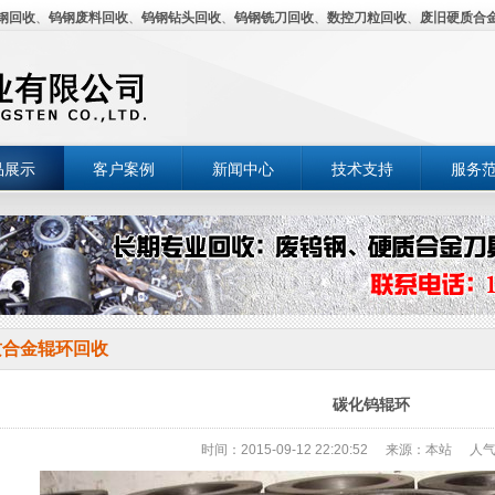
钢回收
、
钨钢废料回收
、
钨钢钻头回收
、
钨钢铣刀回收
、
数控刀粒回收
、
废旧硬质合
品展示
客户案例
新闻中心
技术支持
服务
质合金辊环回收
碳化钨辊环
时间：2015-09-12 22:20:52
来源：本站
人气