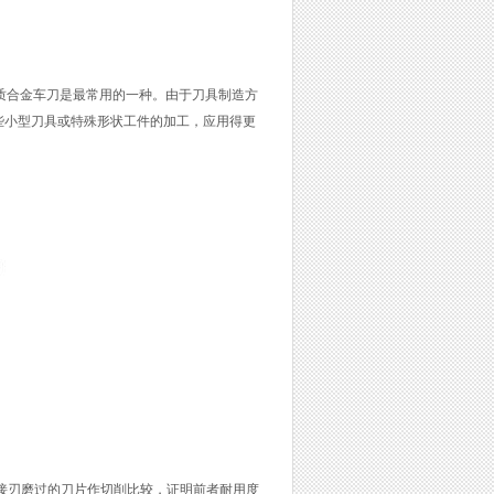
硬质合金车刀是最常用的一种。由于刀具制造方
些小型刀具或特殊形状工件的加工，应用得更
接刃磨过的刀片作切削比较，证明前者耐用度