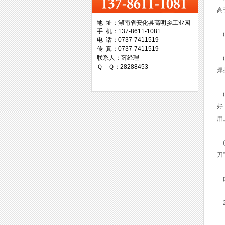
高
地 址：湖南省安化县高明乡工业园
手 机：137-8611-1081
(
台湾协威机械
电 话：0737-7411519
传 真：0737-7411519
联系人：薛经理
(
Ｑ Ｑ：28288453
焊
(
台湾万事达切削科技
好
用
(
刀
由
2