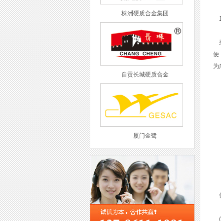
株洲硬质合金集团
1
采
便
为
自贡长城硬质合金
厦门金鹭
但
西工集团
(