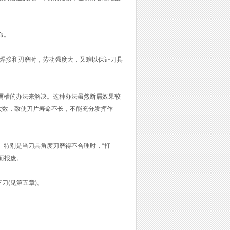
命。
亡焊接和刃磨时，劳动强度大，又难以保证刀具
屑槽的办法来解决。这种办法虽然断屑效果较
次数，致使刀片寿命不长，不能充分发挥作
。特别是当刀具角度刃磨得不合理时，“打
而报废。
刀(见第五章)。