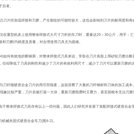
于后者。
2)刀片经加温焊接和刃磨，产生裂纹的可能性较大，这也会影响到刀片的耐用度和寿
3)在重型机床上使用整体焊接式大尺寸刀杆的车刀时，重量达20～30公斤，用手：
接和刃磨{均精度及质量，对合理使用刀具尤为困难。
4)如何有效地折断钢屑，对整体焊接式刀具来说，常取在刀片表面上用砂轮刃磨出断
，但却降低了刀具的刚性和减少了刀片的有效利用尺寸，减少了刀片可以重新刃磨的
。
5)刀杆随硬质合金刀片的用尽而报废，这就浪费了大量的刀杆钢材和刀体的加工成本
”现象比较严重，刀片若被打落一大块，重新刃磨既费时又费力，甚至因根本无法刃磨
于整体焊接式刀具存有以上一些问题，因此人们研究并发展了装配焊接式硬质合金车
)机械夹固式硬质合金车刀(图4-2)。