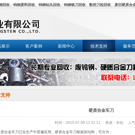
钢回收
、
钨钢废料回收
、
钨钢钻头回收
、
钨钢铣刀回收
、
数控刀粒回收
、
废旧硬质合
品展示
客户案例
新闻中心
技术支持
服务
术支持
硬质合金车刀
时间：2015-07-09 12:31:11
来源：本站
人气
质合金车刀已在生产中普遍应用。硬质合金车刀根据其结构，可分为：