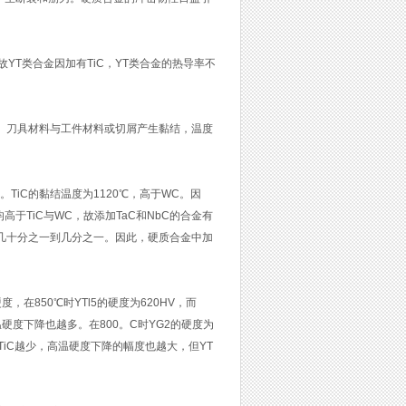
C，故YT类合金因加有TiC，YT类合金的热导率不
。刀具材料与工件材料或切屑产生黏结，温度
TiC的黏结温度为1120℃，高于WC。因
均高于TiC与WC，故添加TaC和NbC的合金有
的几十分之一到几分之一。因此，硬质合金中加
，在850℃时YTl5的硬度为620HV，而
硬度下降也越多。在800。C时YG2的硬度为
TiC越少，高温硬度下降的幅度也越大，但YT