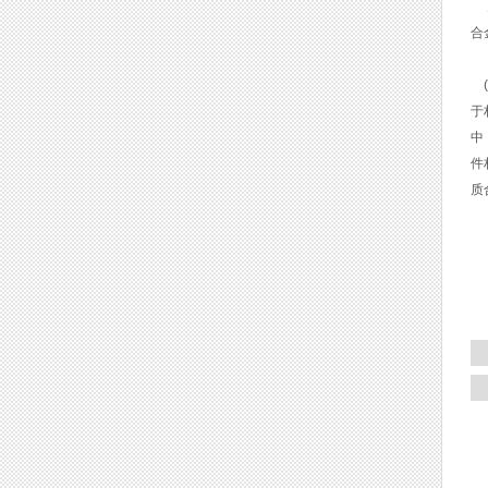
刀
合
(
于
中
件
质