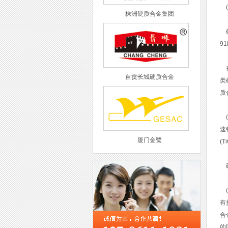
(
株洲硬质合金集团
硬
9
在
自贡长城硬质合金
类
质
(
速
厦门金鹭
(
硬
(
有
西工集团
合
的