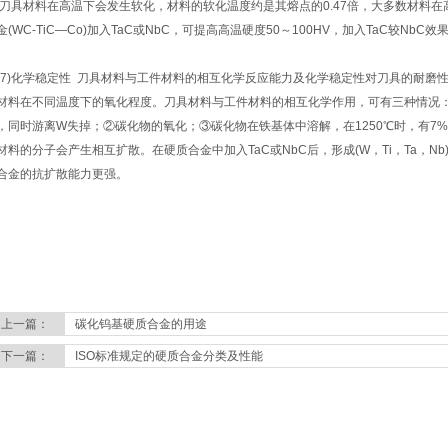
具材料在高温下会发生软化，材料的软化温度约是其熔点的0.47倍，大多数材料在
金(WC-TiC—Co)加入TaC或NbC，可提高高温硬度50～100HV，加入TaC较NbC效
7)化学稳定性 刀具材料与工件材料的相互化学反应能力及化学稳定性对刀具的耐磨
材料在不同温度下的氧化程度。刀具材料与工件材料的相互化学作用，可有三种情况：
，同时游离W失掉；②碳化物的氧化；③碳化物在铁基体中溶解，在1250℃时，有7
材料的分子会产生相互扩散。在硬质合金中加入TaC或NbC后，形成(W，Ti，Ta，Nb
合金的抗扩散能力更强。
上一篇：
碳化钨基硬质合金的用途
下一篇：
ISO标准规定的硬质合金分类及性能