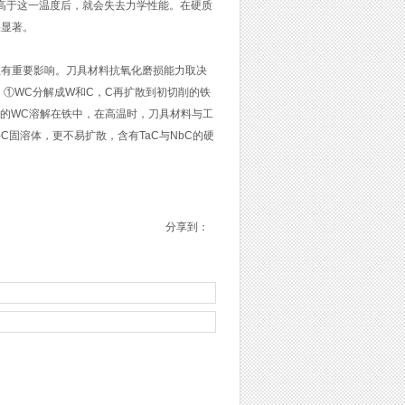
高于这一温度后，就会失去力学性能。在硬质
果显著。
性有重要影响。刀具材料抗氧化磨损能力取决
①WC分解成W和C，C再扩散到初切削的铁
%的WC溶解在铁中，在高温时，刀具材料与工
)C固溶体，更不易扩散，含有TaC与NbC的硬
分享到：