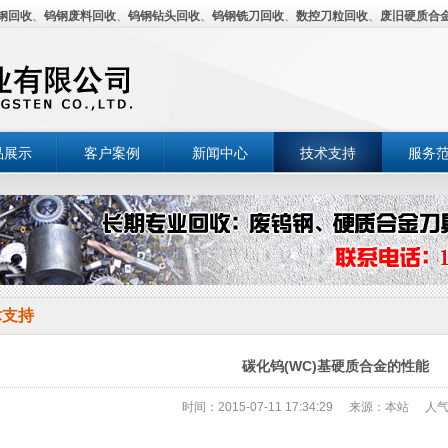
钢回收
、
钨钢废料回收
、
钨钢钻头回收
、
钨钢铣刀回收
、
数控刀粒回收
、
废旧硬质合
品展示
客户案例
新闻中心
技术支持
服务
术支持
碳化钨(WC)基硬质合金的性能
时间：2015-07-11 17:34:29
来源：本站
人气