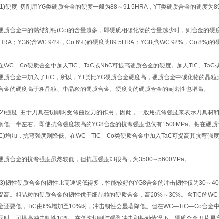
1)硬度 切削用YG类硬质合金的硬度一般为88～91.5HRA，YT类硬质合金的硬度为89～
质合金中的黏结剂钴(Co)的含量越多，即硬质相碳化物的含量越少时，则合金的硬度越低。
1HRA；YG6(含WC 94%，Co 6%)的硬度为89.5HRA；YG8(含WC 92%，Co 8%)
WC—Co硬质合金中加入TiC、TaC或NbC可提高硬质合金的硬度。加人TiC、Ta
硬质合金中加入了TiC，所以，YT类比YG硬质合金硬度高，硬质合金中碳化物的晶
合金的硬度高于粗晶粒、中晶粒的硬质合金。硬度高的硬质合金的耐磨性也增高。
2)强度 由于刀具在切削时受弯曲应力的作用，因此，一般用抗弯强度来表示刀具材
钢低一半左右。即使抗弯强度较高的YG8合金的抗弯强度也仅有1500MPa。钴在硬
TiC)增加，抗弯强度则降低。在WC—TiC—Co类硬质合金中加入TaC可提高其抗弯强
质合金的抗弯强度虽然较低，但抗压强度却很高，为3500～5600MPa。
3)韧性硬质合金的韧性比高速钢低得多，性能较好的YG8合金的冲击韧性仅为30～40
提高。粗晶粒的硬质合金的韧性优于细晶粒的硬质合金，高20%～30%。含TiC的WC—T
金还要低，TiC由6%增加至10%时，冲击韧性会显著降低。但在WC—TiC—Co合
同时，可提高冲击韧性10%。在低速切削与强烈冲击和振动情况下，硬质合金刀片易