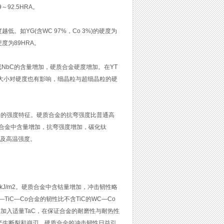
92.5HRA。
如YG(含WC 97%，Co 3%)的硬度为
的硬度为89HRA。
C或NbC的含量增加，硬质合金硬度增加。在YT
粒大小对硬度也有影响，细晶粒与超细晶粒的硬
料的强度特征。硬质合金的抗弯强度比普通高
质合金中含量增加，抗弯强度增加，碳化钛
度及高温强度。
kJ/m2。硬质合金中含钴量增加，冲击韧性略
iC—Co合金的韧性比不含TiC的WC—Co
金中加入适量TaC，在保证合金的耐磨性与耐热性
产生断裂和崩刃。硬质合金的冲击韧性日益引