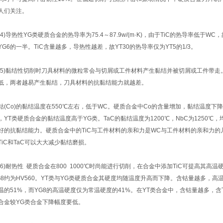
人们关注。
4)导热性YG类硬质合金的热导率为75.4～87.9w/(m·K)，由于TiC的热导率低于W
YG6的一半。TiC含量越多，导热性越差，故YT30的热导率仅为YT5的1/3。
5)黏结性切削时刀具材料的微粒常会与切屑或工件材料产生黏结并被切屑或工件带走
低，两者越易产生黏结，刀具材料的抗黏结能力就越差。
(Co)的黏结温度在550℃左右，低于WC。硬质合金中Co的含量增加，黏结温度下降。
，YT类硬质合金的黏结温度高于YG类。TaC的黏结温度为1200℃，NbC为1250℃，
好的抗黏结能力。硬质合金中的TiC与工件材料的亲和力是WC与工件材料的亲和力
TiC和TaC可以大大减少黏结磨损。
6)耐热性 硬质合金在800 1000℃时尚能进行切削，在合金中添加TiC可提高其高温硬度
G8约为HV560。YT类与YG类硬质合金其硬度均随温度升高而下降。含钴量越多，高温
温的51%，而YG8的高温硬度仅为常温硬度的41%。在YT类合金中，含钴量越多，含
合金较YG类合金下降幅度要低。