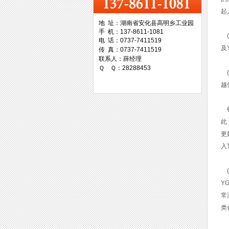
起
地 址：湖南省安化县高明乡工业园
手 机：137-8611-1081
(
台湾协威机械
电 话：0737-7411519
及
传 真：0737-7411519
联系人：薛经理
Ｑ Ｑ：28288453
(
越
台湾万事达切削科技
钴
此
更
入
(
Y
常
类