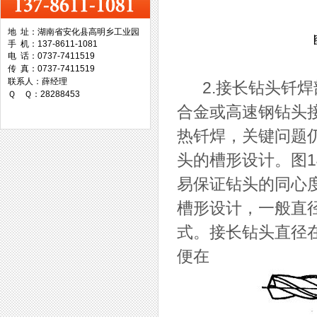
地 址：湖南省安化县高明乡工业园
手 机：137-8611-1081
台湾协威机械
电 话：0737-7411519
传 真：0737-7411519
联系人：薛经理
2.接长钻头钎焊
Ｑ Ｑ：28288453
合金或高速钢钻头
热钎焊，关键问题仍
台湾万事达切削科技
头的槽形设计。图1
易保证钻头的同心
槽形设计，一般直径
式。接长钻头直径在
便在