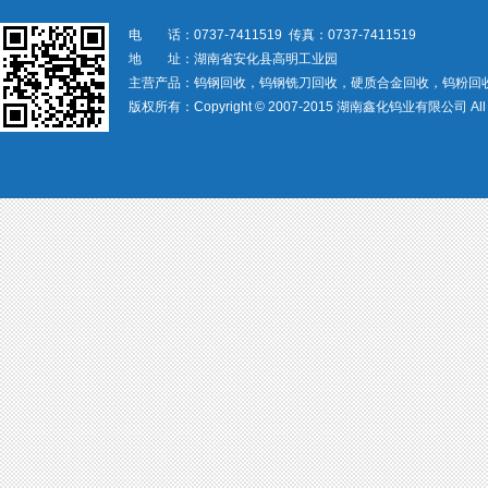
电 话：0737-7411519 传真：0737-7411519
地 址：湖南省安化县高明工业园
主营产品：钨钢回收，钨钢铣刀回收，硬质合金回收，钨粉回
版权所有：Copyright © 2007-2015 湖南鑫化钨业有限公司 All rig