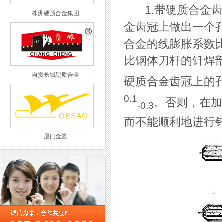
1.带硬质合金齿
株洲硬质合金集团
金齿冠上做出一个孔
合金的线膨胀系数
比钢体刀杆的钎焊部
自贡长城硬质合金
硬质合金齿冠上的孔
0.1
。否则，在加
-0.3
而不能顺利地进行
厦门金鹭
西工集团