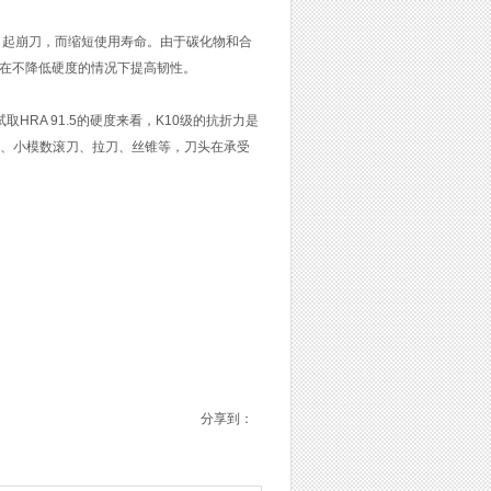
引起崩刀，而缩短使用寿命。由于碳化物和合
以在不降低硬度的情况下提高韧性。
RA 91.5的硬度来看，K10级的抗折力是
床车刀、小模数滚刀、拉刀、丝锥等，刀头在承受
分享到：