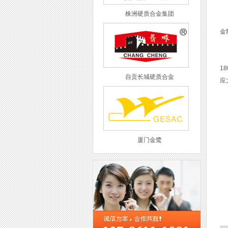
株洲硬质合金集团
过
金
图
1
自贡长城硬质合金
应
厦门金鹭
西工集团