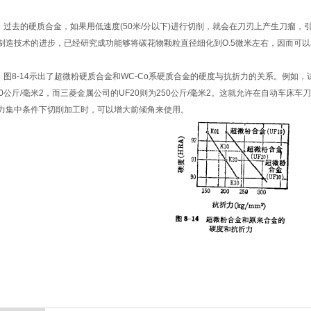
去的硬质合金，如果用低速度(50米/分以下)进行切削，就会在刀刃上产生刀瘤，
制造技术的进步，已经研究成功能够将碳花物颗粒直径细化到O.5微米左右，因而可
8-14示出了超微粉硬质合金和WC-Co系硬质合金的硬度与抗折力的关系。例如，试取H
80公斤/毫米2，而三菱金属公司的UF20则为250公斤/毫米2。这就允许在自动车
力集中条件下切削加工时，可以增大前倾角来使用。