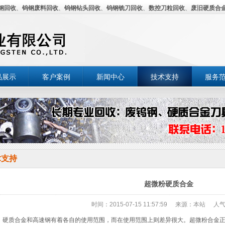
钢回收
、
钨钢废料回收
、
钨钢钻头回收
、
钨钢铣刀回收
、
数控刀粒回收
、
废旧硬质合
品展示
客户案例
新闻中心
技术支持
服务
术支持
超微粉硬质合金
时间：2015-07-15 11:57:59
来源：本站
人气
质合金和高速钢有着各自的使用范围，而在使用范围上则差异很大。超微粉合金正