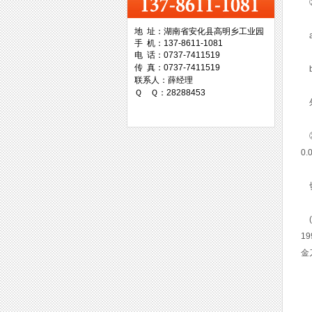
②
地 址：湖南省安化县高明乡工业园
a
手 机：137-8611-1081
台湾协威机械
电 话：0737-7411519
传 真：0737-7411519
b
联系人：薛经理
Ｑ Ｑ：28288453
外
③
台湾万事达切削科技
0
切
(
1
金