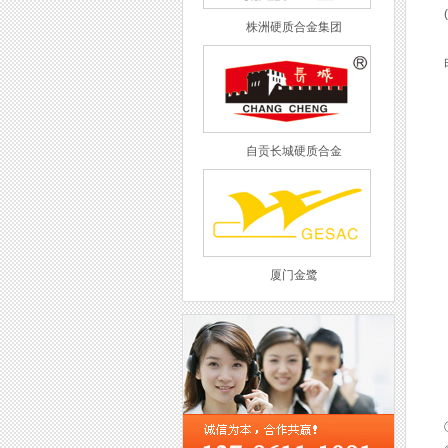
(
株洲硬质合金集团
由
自贡长城硬质合金
厦门金鹭
西工集团
①