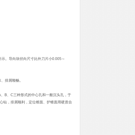
示。导向块径向尺寸比外刀片小0.005～
靠、排屑顺畅。
A、B、C三种形式的中心孔和一般沉头孔，于
钻头或中心钻，排屑顺利，定位锥面、护锥面用硬质合