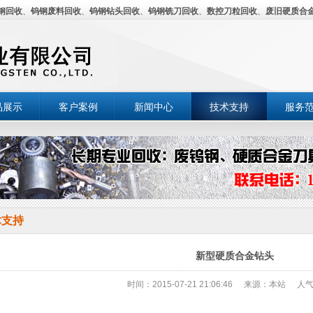
钢回收
、
钨钢废料回收
、
钨钢钻头回收
、
钨钢铣刀回收
、
数控刀粒回收
、
废旧硬质合
品展示
客户案例
新闻中心
技术支持
服务
术支持
新型硬质合金钻头
时间：2015-07-21 21:06:46
来源：本站
人气