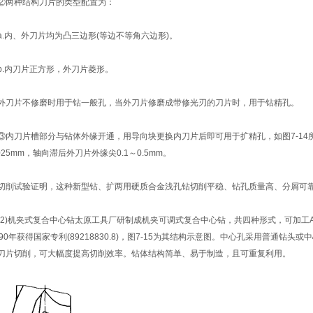
两种结构刀片的类型配置为：
.内、外刀片均为凸三边形(等边不等角六边形)。
.内刀片正方形，外刀片菱形。
刀片不修磨时用于钻一般孔，当外刀片修磨成带修光刃的刀片时，用于钻精孔。
内刀片槽部分与钻体外缘开通，用导向块更换内刀片后即可用于扩精孔，如图7-14所
.025mm，轴向滞后外刀片外缘尖0.1～0.5mm。
削试验证明，这种新型钻、扩两用硬质合金浅孔钻切削平稳、钻孔质量高、分屑可
2)机夹式复合中心钻太原工具厂研制成机夹可调式复合中心钻，共四种形式，可加工
990年获得国家专利(89218830.8)，图7-15为其结构示意图。中心孔采用普通
刀片切削，可大幅度提高切削效率。钻体结构简单、易于制造，且可重复利用。