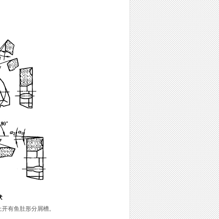
上开有鱼肚形分屑槽。