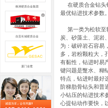
在硬质合金钻头钻
株洲硬质合金集团
最优钻进技术参数
第一类为松软至较软
自贡长城硬质合金
炭、砂藻土、泥岩
为：破碎岩石容易
多，岩粉颗粒大，
有黏性，钻进时易
厦门金鹭
键问题是蹩水、糊
特点，钻进时最好
阶梯肋骨钻头和普
小钻压的钻进技术
西工集团
心提钻动作要快，