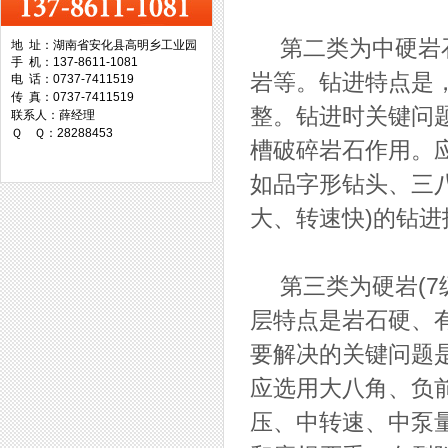
第二类为中硬岩石(
地 址：湖南省安化县高明乡工业园
手 机：137-8611-1081
台湾协威机械
岩等。钻进特点是
电 话：0737-7411519
传 真：0737-7411519
整。钻进时关键问
联系人：薛经理
Ｑ Ｑ：28288453
槽破碎岩石作用。
如品字形钻头、三八
台湾万事达切削科技
大、转速快)的钻进
第三类为硬岩(7
层特点是岩石硬、
要解决的关键问题
应选用大八角、负
压、中转速、中泵