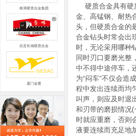
硬质合金具有硬度
株洲硬质合金集团
金、高锰钢、耐热
头，但硬质合金的
合金钻头时常会出
自贡长城硬质合金
时，无论采用哪种钻
同时刃口要磨光整
中不得中途停车，还
为“闷车”不仅会造
厦门金鹭
程中发出连续而均
叫声，则应及时退
和刃带的磨损情况
时就应重磨，否则
西工集团
液要连续而充足地