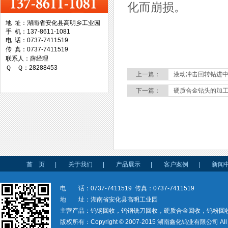
化而崩损。
地 址：湖南省安化县高明乡工业园
手 机：137-8611-1081
台湾协威机械
电 话：0737-7411519
传 真：0737-7411519
联系人：薛经理
Ｑ Ｑ：28288453
上一篇：
液动冲击回转钻进
下一篇：
硬质合金钻头的加
台湾万事达切削科技
首 页
|
关于我们
|
产品展示
|
客户案例
|
新闻
电 话：0737-7411519 传真：0737-7411519
地 址：湖南省安化县高明工业园
主营产品：钨钢回收，钨钢铣刀回收，硬质合金回收，钨粉回
版权所有：Copyright © 2007-2015 湖南鑫化钨业有限公司 All rig