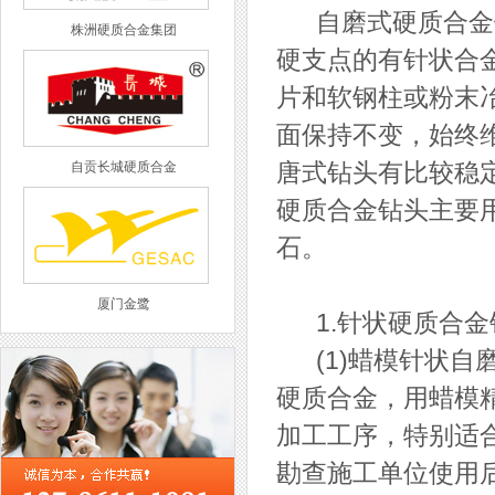
自磨式硬质合金钻
株洲硬质合金集团
硬支点的有针状合
片和软钢柱或粉末
面保持不变，始终
自贡长城硬质合金
唐式钻头有比较稳
硬质合金钻头主要
石。
厦门金鹭
1.针状硬质合金
(1)蜡模针状自磨式
硬质合金，用蜡模
加工工序，特别适
西工集团
勘查施工单位使用