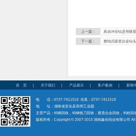
上一篇：
风动冲击钻进用硬
下一篇：
磨钝式硬质合金钻
首 页
|
关于我们
|
产品展示
|
客户案例
|
新闻
电 话：0737-7411519 传真：0737-7411519
地 址：湖南省安化县高明工业园
主营产品：钨钢回收，钨钢铣刀回收，硬质合金回收，钨粉回
版权所有：Copyright © 2007-2015 湖南鑫化钨业有限公司 All rig