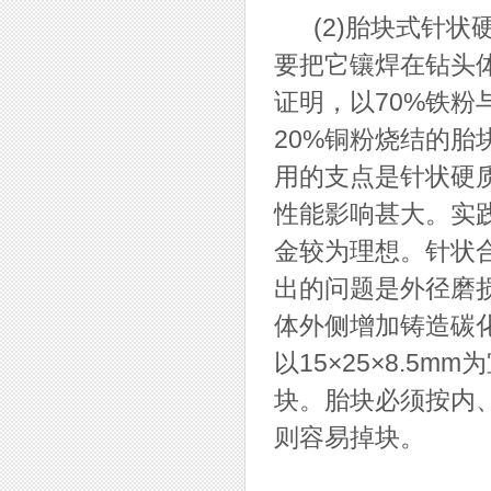
(2)胎块式针状
要把它镶焊在钻头
证明，以70%铁粉
20%铜粉烧结的
用的支点是针状硬
性能影响甚大。实践
金较为理想。针状合
出的问题是外径磨
体外侧增加铸造碳
以15×25×8.5
块。胎块必须按内
则容易掉块。