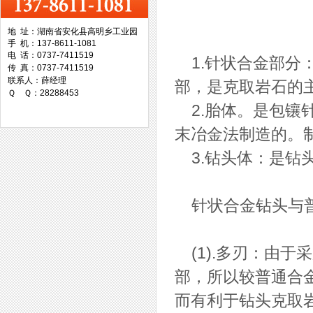
地 址：湖南省安化县高明乡工业园
手 机：137-8611-1081
台湾协威机械
电 话：0737-7411519
1.针状合金部分
传 真：0737-7411519
联系人：薛经理
部，是克取岩石的
Ｑ Ｑ：28288453
2.胎体。是包镶
末冶金法制造的。
台湾万事达切削科技
3.钻头体：是钻
针状合金钻头与普
(1).多刃：由于
部，所以较普通合
而有利于钻头克取