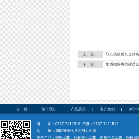
上一篇：
取心式硬质合金钻
下一篇：
地质勘探用的硬质
首 页
|
关于我们
|
产品展示
|
客户案例
|
新闻
电 话：0737-7411519 传真：0737-7411519
地 址：湖南省安化县高明工业园
主营产品：钨钢回收，钨钢铣刀回收，硬质合金回收，钨粉回