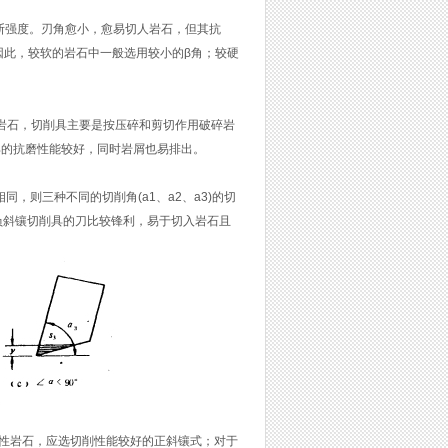
断强度。刃角愈小，愈易切人岩石，但其抗
因此，较软的岩石中一般选用较小的β角；较硬
的岩石，切削具主要是按压碎和剪切作用破碎岩
削具的抗磨性能较好，同时岩屑也易排出。
，则三种不同的切削角(a1、a2、a3)的切
以，负斜镶切削具的刀比较锋利，易于切入岩石且
性岩石，应选切削性能较好的正斜镶式；对于