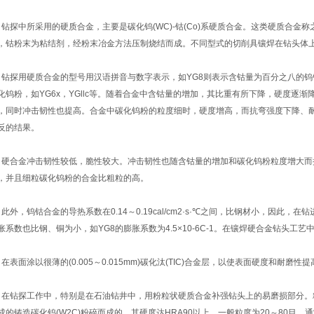
探中所采用的硬质合金，主要是碳化钨(WC)-钴(Co)系硬质合金。这类硬质合金
，钴粉末为粘结剂，经粉末冶金方法压制烧结而成。不同型式的切削具镶焊在钻头体
探用硬质合金的型号用汉语拼音与数字表示，如YG8则表示含钴量为百分之八的钨
化钨粉，如YG6x，YGllc等。随着合金中含钴量的增加，其比重有所下降，硬度逐
，同时冲击韧性也提高。合金中碳化钨粉的粒度细时，硬度增高，而抗弯强度下降、
反的结果。
合金冲击韧性较低，脆性较大。冲击韧性也随含钴量的增加和碳化钨粉粒度增大而
，并且细粒碳化钨粉的合金比粗粒的高。
外，钨钴合金的导热系数在0.14～0.19cal/cm2·s·℃之间，比钢材小，因此
胀系数也比钢、铜为小，如YG8的膨胀系数为4.5×10-6C-1。在镶焊硬合金钻头工
表面涂以很薄的(0.005～0.015mm)碳化汰(TIC)合金层，以使表面硬度和耐
钻探工作中，特别是在石油钻井中，用粉粒状硬质合金补强钻头上的易磨损部分。粉
成的铸造碳化钨(W2C)粉碎而成的，其硬度达HRA90以上，一般粒度为20～80目