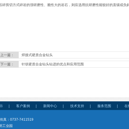
压碎剪切方式碎岩的强研磨性、脆性大的岩石，则应选用抗研磨性能较好的直镶或负
上一篇：
焊接式硬质合金钻头
下一篇：
针状硬质合金钻头钻进的优点和应用范围
示
|
客户案例
|
新闻中心
|
技术支持
|
服务范围
|
在
传真：0737-7411519
明工业园