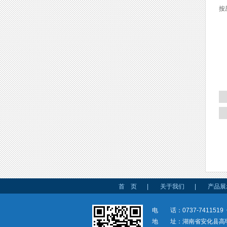
按
首 页
|
关于我们
|
产品展
电 话：0737-7411519 
地 址：湖南省安化县高