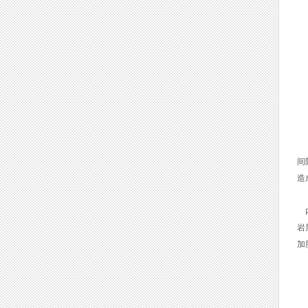
1
内
若
间
造
内
岩
加
2
底