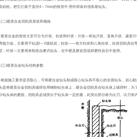
及硅粉。杷它们装于直径4～7mm的铁管中.用作焊条补强鱼尾钻头。
二)硬质合金切削具形状和规格
质合金的形状大至可分为片状、柱状和针状：片状—有短片状、直角片状、菱形片
弯能力低，主要用于钻进I～V级软岩；柱状——有方柱状和八角柱状，柱状切削具抗
层；针状—主要用来制造自磨式钻头，在中硬及硬岩层或研磨性岩石中使用。
三)硬质合金钻头结构参数
据施工要求是否取心，可将硬合金钻头制成取心钻头和不取心的全面钻头，岩心勘
头是将硬质合金切削具镶焊在用钢制钻头体上，硬合金切削具在钻头体上镶焊时，为
少钻头体的磨损，切削具必须突出于钻头体一定的量，此突出部分称为出刃。出刃有内