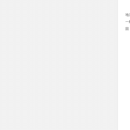
如
地
一
固
3
切
如