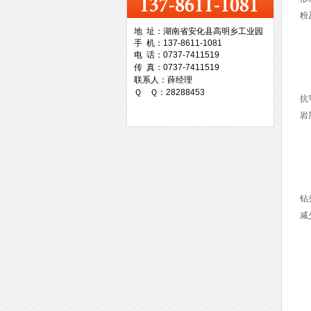
粉
地 址：湖南省安化县高明乡工业园
手 机：137-8611-1081
(
台湾协威机械
电 话：0737-7411519
传 真：0737-7411519
联系人：薛经理
硬
Ｑ Ｑ：28288453
抗
岩
台湾万事达切削科技
(
根
钻
减