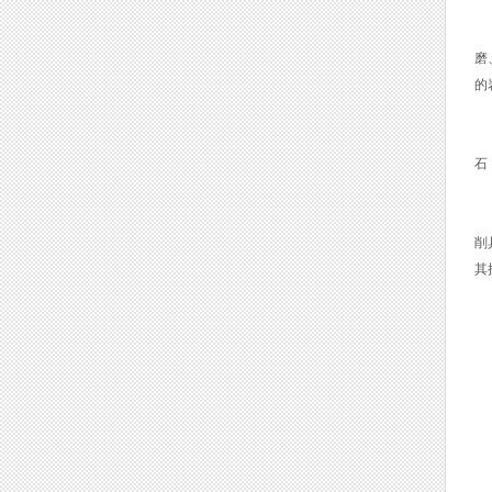
刃
磨
的
切
石
切
削
其
应