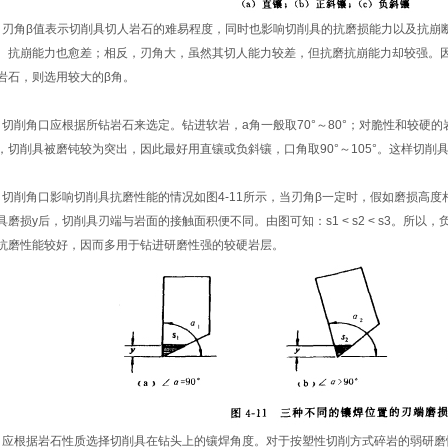
角β值表示切削具切人岩石的难易程度，同时也影响切削具的抗磨损能力以及抗崩
、抗崩能力也愈差；相反，刃角大，虽然其切人能力较差，但抗磨抗崩能力却较强。
岩石，则选用较大的β角。
削角口应根据所钻岩石来选定。钻进软岩，a角一般取70°～80°；对脆性和较硬
，切削具被磨钝较为突出，因此最好用直镶或负斜镶，口角取90°～105°。这样切
削角口影响切削具抗磨性能的情况如图4-11所示，当刃角β一定时，假如磨损高度相同
具磨损y后，切削具刃端与岩面的接触面积便不同。由图可知：s1 < s2 < s3。所
抗磨性能较好，因而多用于钻进研磨性强的较硬岩层。
根据岩石性质选择切削具在钻头上的镶焊角度。对于按塑性切削方式碎岩的弱研磨