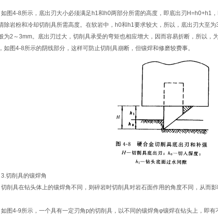
图4-8所示，底出刃大小必须满足h1和h0两部分所需的高度，即底出刃H=h0+h1
清除岩粉和冷却切削具所需高度。在软岩中，h0和h1要求较大，所以，底出刃大至为
般为2～3mm。底出刃过大，切削具承受的弯矩也相应增大，因而容易折断，所以，
，如图4-8所示的阴线部分，这样可防止切削具崩断，但镶焊和修磨较费事。
.切削具的镶焊角
削具在钻头体上的镶焊角不同，则碎岩时切削具对岩石面作用的角度不同，从而影
图4-9所示，一个具有一定刃角p的切削具，以不同的镶焊角φ镶焊在钻头上，即有不同