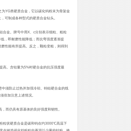
称之为YG类硬质合金，它以碳化钨粉末为骨架金
上，可制成各种型式的硬质合金钻头。
钴合金。牌号中用X、c分别表示细粒、粗粒
渐降低，即耐磨性能降低；而抗弯强度逐渐提
耐磨性能有所提高。反之，颗粒变粗，则得到
提高。含钴量为5%时硬合金的抗压强度最
，在钻进中须防止过热并加强冷却。钨钴硬合金的线
艺中须倍加注意上述情况。
磨性提高，而仍具有原基体的良好强度和韧性。
粒状硬质合金是碳和钨在约3000℃高温下
，通常在铸造碳化钨粉粒中再混以少量的钴粉、铬