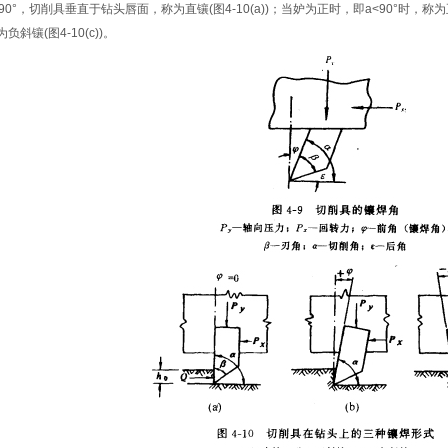
=90°，切削具垂直于钻头唇面，称为直镶(图4-10(a))；当妒为正时，即a<90°时，称为正斜
为负斜镶(图4-10(c))。