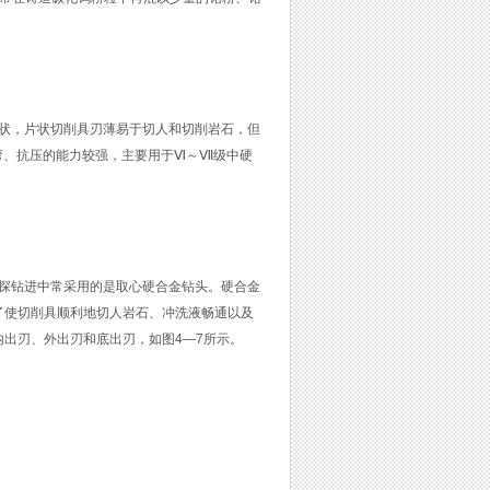
状，片状切削具刃薄易于切人和切削岩石，但
弯、抗压的能力较强，主要用于Ⅵ～Ⅶ级中硬
探钻进中常采用的是取心硬合金钻头。硬合金
了使切削具顺利地切人岩石、冲洗液畅通以及
出刃、外出刃和底出刃，如图4—7所示。