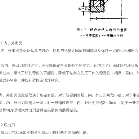
.内、外出刃
、外出刃是保证钻具与岩心、钻具与孔壁之间留有间隙以及保持一定的孔径和岩心
内、外出刃选取过大，不仅降低硬合金抗外力的能力，还增大了孔底破碎的环状断
隙过大，增大了钻孔弯曲的可能性，降低了钻具在孔底工作的稳定性，相反，若内、
成岩心堵塞、冲毁孔壁以及漂浮钻具。
、外出刃值主要取决于所钻岩层。对于较硬的岩层，内、外出刃可取小值；对于中硬岩
层，内、外出刃应选大一些；对一般偏软岩层，内、外出刃可选2～3mm，对于一些
肋骨钢片以增大外出刃这种钻头被称为肋骨钻头。
.底出刃
出刃包括底出刃数值和底出刃排列两个方面的问题。