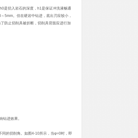
，h0是切入岩石的深度，h1是保证冲洗液畅通
3～5mm。但在硬岩中钻进，底出刃应较小，
为了防止切削具被折断，切削具背面应进行加
响钻进效果。
的切削角。如图4-10所示，当φ=0时，即