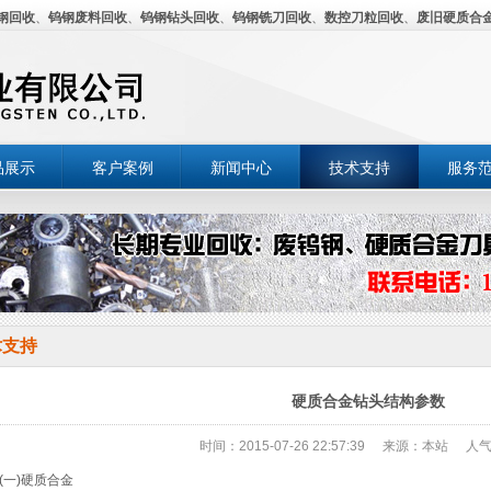
钢回收
、
钨钢废料回收
、
钨钢钻头回收
、
钨钢铣刀回收
、
数控刀粒回收
、
废旧硬质合
品展示
客户案例
新闻中心
技术支持
服务
术支持
硬质合金钻头结构参数
时间：2015-07-26 22:57:39
来源：本站
人气
一)硬质合金