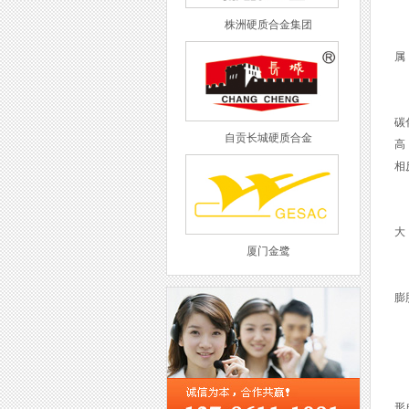
株洲硬质合金集团
钻
属
钻
碳
自贡长城硬质合金
高
相
硬
大
厦门金鹭
此
膨
在
西工集团
在
形