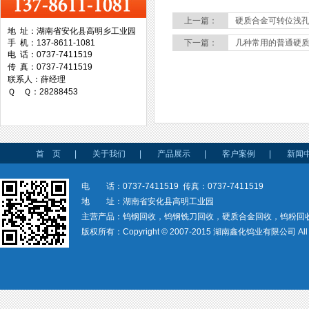
上一篇：
硬质合金可转位浅
地 址：湖南省安化县高明乡工业园
手 机：137-8611-1081
下一篇：
几种常用的普通硬
台湾协威机械
电 话：0737-7411519
传 真：0737-7411519
联系人：薛经理
Ｑ Ｑ：28288453
台湾万事达切削科技
首 页
|
关于我们
|
产品展示
|
客户案例
|
新闻
电 话：0737-7411519 传真：0737-7411519
地 址：湖南省安化县高明工业园
主营产品：钨钢回收，钨钢铣刀回收，硬质合金回收，钨粉回
版权所有：Copyright © 2007-2015 湖南鑫化钨业有限公司 All rig