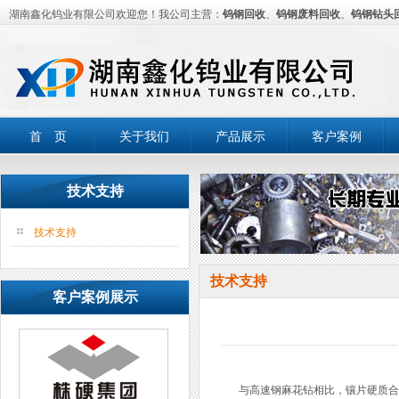
湖南鑫化钨业有限公司欢迎您！我公司主营：
钨钢回收
、
钨钢废料回收
、
钨钢钻头
首 页
关于我们
产品展示
客户案例
技术支持
技术支持
技术支持
客户案例展示
与高速钢麻花钻相比，镶片硬质合金