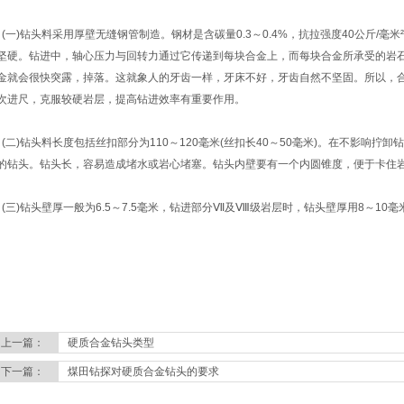
一)钻头料采用厚壁无缝钢管制造。钢材是含碳量0.3～0.4%，抗拉强度40公斤/毫米
坚硬。钻进中，轴心压力与回转力通过它传递到每块合金上，而每块合金所承受的岩
金就会很快突露，掉落。这就象人的牙齿一样，牙床不好，牙齿自然不坚固。所以，
次进尺，克服较硬岩层，提高钻进效率有重要作用。
二)钻头料长度包括丝扣部分为110～120毫米(丝扣长40～50毫米)。在不影响拧
的钻头。钻头长，容易造成堵水或岩心堵塞。钻头内壁要有一个内圆锥度，便于卡住
三)钻头壁厚一般为6.5～7.5毫米，钻进部分Ⅶ及Ⅷ级岩层时，钻头壁厚用8～10毫
上一篇：
硬质合金钻头类型
下一篇：
煤田钻探对硬质合金钻头的要求