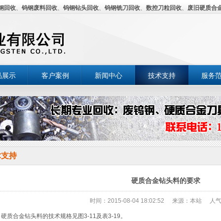
钢回收
、
钨钢废料回收
、
钨钢钻头回收
、
钨钢铣刀回收
、
数控刀粒回收
、
废旧硬质合
品展示
客户案例
新闻中心
技术支持
服务
术支持
硬质合金钻头料的要求
时间：2015-08-04 18:02:52
来源：本站
人气
质合金钻头料的技术规格见图3-11及表3-19。