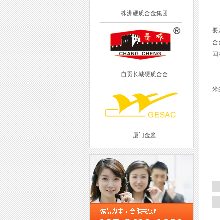
株洲硬质合金集团
(
要
合
回
自贡长城硬质合金
(
米
(
厦门金鹭
西工集团