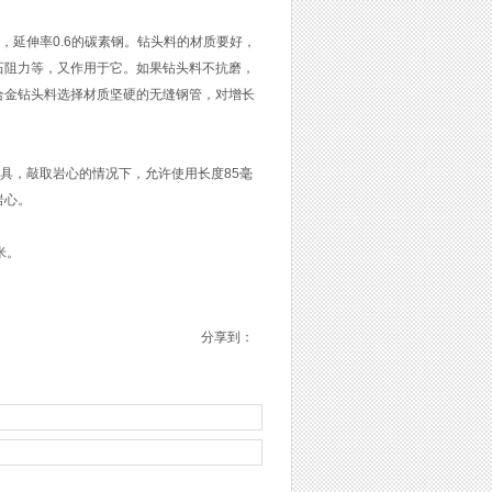
²，延伸率0.6的碳素钢。钻头料的材质要好，
石阻力等，又作用于它。如果钻头料不抗磨，
合金钻头料选择材质坚硬的无缝钢管，对增长
卸钻具，敲取岩心的情况下，允许使用长度85毫
岩心。
米。
分享到：