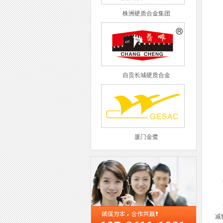
株洲硬质合金集团
自贡长城硬质合金
厦门金鹭
(
西工集团
(
减