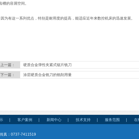
齿槽的容屑空间。
为有这一系列优点，特别是耐用度的提高，能适应近年来数控机床的迅速发展。
上一篇：
硬质合金弹性夹紧式锯片铣刀
下一篇：
涂层硬质合金铣刀的铣削用量
示
|
客户案例
|
新闻中心
|
技术支持
|
服务范围
|
在
传真：0737-7411519