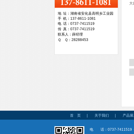
大
地 址：湖南省安化县高明乡工业园
因
手 机：137-8611-1081
台湾协威机械
电 话：0737-7411519
传 真：0737-7411519
联系人：薛经理
Ｑ Ｑ：28288453
台湾万事达切削科技
首 页
|
关于我们
|
产品展
电 话：0737-7411519 