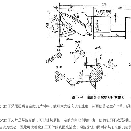
1)由于采用硬质合金做刀片材料，故可大大提高铣削速度。从而使劳动生产率和刀具
2)由于刀片是螺旋形的，可以使切屑按一定的方向顺利地排出，使切削刃不致受到
轻铣刀振动，因此可改善被加工工件的表面光洁度；螺旋齿铣刀同时参与切削的刀齿