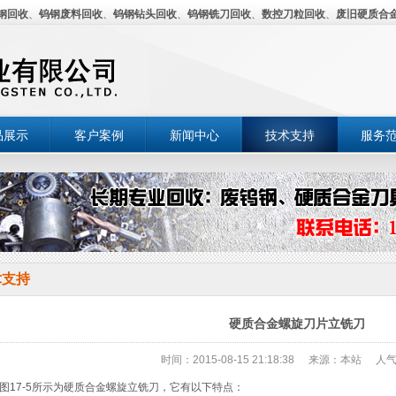
钢回收
、
钨钢废料回收
、
钨钢钻头回收
、
钨钢铣刀回收
、
数控刀粒回收
、
废旧硬质合
品展示
客户案例
新闻中心
技术支持
服务
术支持
硬质合金螺旋刀片立铣刀
时间：2015-08-15 21:18:38
来源：本站
人气
17-5所示为硬质合金螺旋立铣刀，它有以下特点：