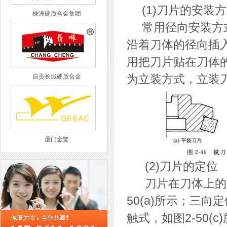
(1)刀片的安装方
株洲硬质合金集团
常用径向安装方式将
沿着刀体的径向插
用把刀片贴在刀体的
自贡长城硬质合金
为立装方式，立装
厦门金鹭
(2)刀片的定位
刀片在刀体上的定
50(a)所示；三向
西工集团
触式，如图2-50(c