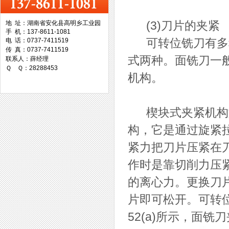
地 址：湖南省安化县高明乡工业园
(3)刀片的夹紧
手 机：137-8611-1081
台湾协威机械
电 话：0737-7411519
可转位铣刀有多种
传 真：0737-7411519
式两种。面铣刀一
联系人：薛经理
Ｑ Ｑ：28288453
机构。
台湾万事达切削科技
楔块式夹紧机构如图
构，它是通过旋紧
紧力把刀片压紧在刀
作时是靠切削力压
的离心力。更换刀
片即可松开。可转
52(a)所示，面铣