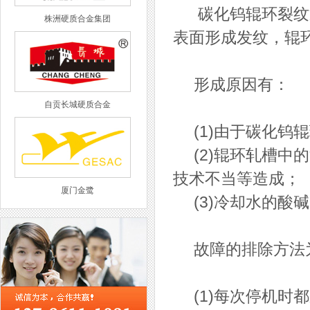
碳化钨辊环
裂纹
株洲硬质合金集团
表面形成发纹，辊环
形成原因有：
自贡长城硬质合金
(1)由于碳化钨
(2)辊环轧槽中的
技术不当等造成；
厦门金鹭
(3)冷却水的酸
故障的排除方法
西工集团
(1)每次停机时