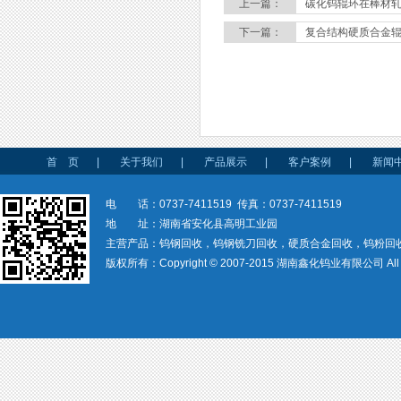
上一篇：
碳化钨辊环在棒材轧
下一篇：
复合结构硬质合金
首 页
|
关于我们
|
产品展示
|
客户案例
|
新闻
电 话：0737-7411519 传真：0737-7411519
地 址：湖南省安化县高明工业园
主营产品：钨钢回收，钨钢铣刀回收，硬质合金回收，钨粉回
版权所有：Copyright © 2007-2015 湖南鑫化钨业有限公司 All rig