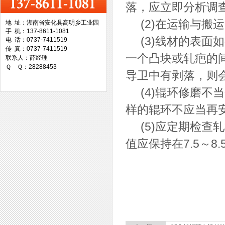
落，应立即分析调
(2)在运输与搬
地 址：湖南省安化县高明乡工业园
手 机：137-8611-1081
台湾协威机械
(3)线材的表面
电 话：0737-7411519
传 真：0737-7411519
一个凸块或轧疤的
联系人：薛经理
Ｑ Ｑ：28288453
导卫中有剥落，则
(4)辊环修磨不当
台湾万事达切削科技
样的辊环不应当再
(5)应定期检查
值应保持在7.5～8