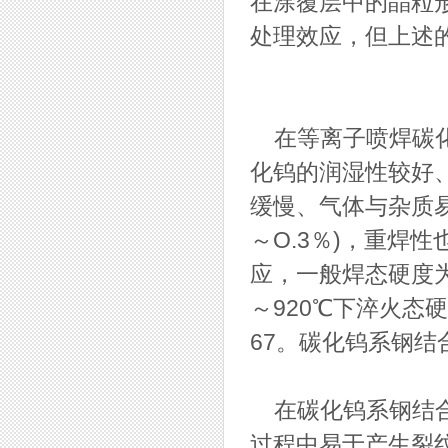
在涂覆层中的晶粒
处理效应，但上述
在等离子喷焊碳化
化钨的润湿性较好
缓慢、气体与杂质易
～O.3％)，重焊
应，一般焊态硬度为H
～920℃下淬火态硬
67。碳化钨系钢结
在碳化钨系钢结合
过程中易于产生裂