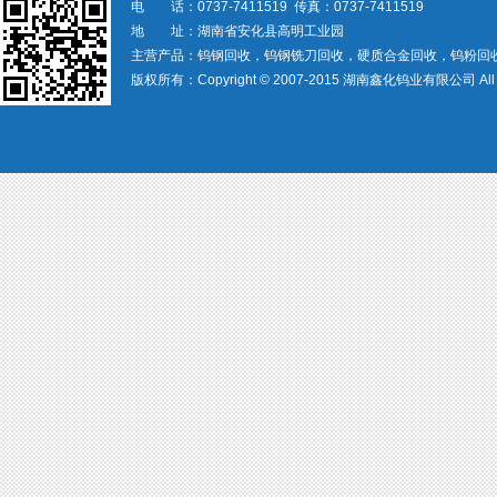
电 话：0737-7411519 传真：0737-7411519
地 址：湖南省安化县高明工业园
主营产品：钨钢回收，钨钢铣刀回收，硬质合金回收，钨粉回
版权所有：Copyright © 2007-2015 湖南鑫化钨业有限公司 All rig