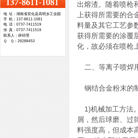
出熔渣。随着喷枪
上获得所需要的合
地 址：湖南省安化县高明乡工业园
手 机：137-8611-1081
台湾协威机械
料量及其它工艺参
电 话：0737-7411519
传 真：0737-7411519
获得所需要的涂覆
联系人：薛经理
Ｑ Ｑ：28288453
化，故必须在喷枪
台湾万事达切削科技
二、等离子喷焊用
钢结合金粉末的制
1)机械加工方法。
屑，然后球磨、过
料强度高，但成本