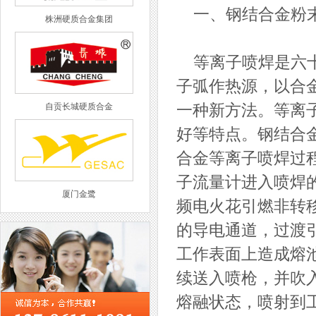
一、钢结合金粉末
株洲硬质合金集团
等离子喷焊是六十
子弧作热源，以合
自贡长城硬质合金
一种新方法。等离
好等特点。钢结合
合金等离子喷焊过程
子流量计进入喷焊
厦门金鹭
频电火花引燃非转
的导电通道，过渡
工作表面上造成熔
续送入喷枪，并吹
西工集团
熔融状态，喷射到