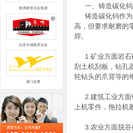
一、铸造碳化钨
株洲硬质合金集团
铸造碳化钨作为一
高，但要求耐磨的
焊。
自贡长城硬质合金
1.矿业方面岩石
刮土机刮板，钻孔
轮钻头的爪背等的
厦门金鹭
2.建筑工业方面
上机零件，拖拉机
西工集团
3.农业方面脱谷