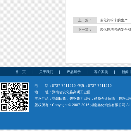
上一篇：
碳化钨粉末的生产
下一篇：
碳化钨增强的复合
首 页
|
关于我们
|
产品展示
|
客户案例
|
新闻
电 话：0737-7411519 传真：0737-7411519
地 址：湖南省安化县高明工业园
主营产品：钨钢回收，钨钢铣刀回收，硬质合金回收，钨粉回
版权所有：Copyright © 2007-2015 湖南鑫化钨业有限公司 All rig