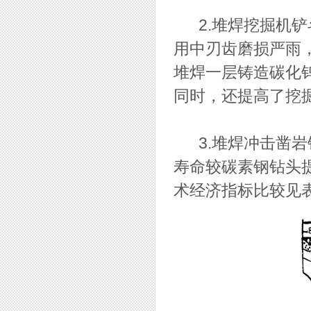
2.堆焊挖掘机铲
用中刃齿磨损严雨
堆焊一层铸造碳化钨
同时，还提高了挖
3.堆焊冲击凿岩钻
寿命较碳素钢钻头提
术经济指标比较见表1