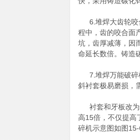
快，采用铸造碳化
6.堆焊大齿轮咬
程中，齿的咬合面
坑，齿厚减薄，因
命延长数倍。铸造
7.堆焊万能破碎
斜衬套极易磨损，
衬套和牙板改为普
高15倍，不仅提
碎机示意图如图15-