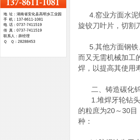
4.窑业方面水泥
地 址：湖南省安化县高明乡工业园
手 机：137-8611-1081
台湾协威机械
旋铰刀叶片，切割
电 话：0737-7411519
传 真：0737-7411519
联系人：薛经理
Ｑ Ｑ：28288453
5.其他方面钢铁
而又无需机械加工
台湾万事达切削科技
焊，以提高其使用
二、铸造碳化钨
1.堆焊牙轮钻头
的粒庶为20～30目
种：