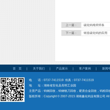
上一篇：
碳化钨堆焊焊条
下一篇：
铸造碳化钨的应用
首 页
|
关于我们
|
产品展示
|
客户案例
|
新闻
电 话：0737-7411519 传真：0737-7411519
地 址：湖南省安化县高明工业园
主营产品：钨钢回收，钨钢铣刀回收，硬质合金回收，钨粉回
版权所有：Copyright © 2007-2015 湖南鑫化钨业有限公司 All rig