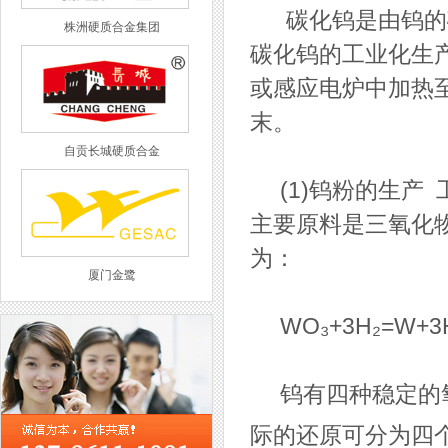
碳化钨是由钨的碳
株洲硬质合金集团
碳化钨的工业化生
或感应电炉中加热
末。
自贡长城硬质合金
(1)钨粉的生产
主要原料是三氧化物
为：
厦门金鹭
WO₃+3H₂=W+3
钨有四种稳定的氧
西工集团
际的还原可分为四