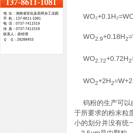
地 址：湖南省安化县高明乡工业园
WO₂+0.1H₂=WO2
手 机：137-8611-1081
台湾协威机械
电 话：0737-7411519
传 真：0737-7411519
联系人：薛经理
WO
+0.18H
2.9
2
Ｑ Ｑ：28288453
WO
+0.72H
台湾万事达切削科技
2.72
2
WO
+2H
=W+2
2
2
钨粉的生产可以由
于所要求的粉末粒
小的划分并没有统一