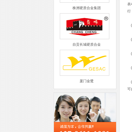
表
株洲硬质合金集团
行
(
(
自贡长城硬质合金
(
(
厦门金鹭
(
可
西工集团