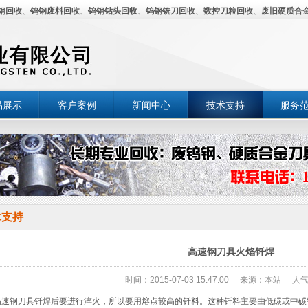
钢回收
、
钨钢废料回收
、
钨钢钻头回收
、
钨钢铣刀回收
、
数控刀粒回收
、
废旧硬质合
品展示
客户案例
新闻中心
技术支持
服务
术支持
高速钢刀具火焰钎焊
时间：2015-07-03 15:47:00
来源：本站
人气
速钢刀具钎焊后要进行淬火，所以要用熔点较高的钎料。这种钎料主要由低碳或中碳