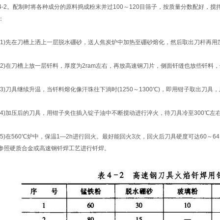
4-2。配制时将各种成分的原料捣成粉末并过100～120目筛子，按质量分数配好，
：
1)先在刀槽上洒上一层脱水硼砂，送人焦炭炉中加热至硼砂熔化，然后取出刀杆再用
2)在刀槽上放一层钎料，厚度为2ram左右，再放高速钢刀片，侧面钎缝也放些钎料
3)刀具继续升温，当钎料熔化像汗珠往下淌时(1250～1300℃)，即用钳子取出刀
4)加压后的刀具，用钳子夹住插入锭子油中不断搅动进行淬火，待刀具冷至300℃左
5)在560℃炉中，保温1—2h进行回火。最好能回火3次，回火后刀具硬度可达60～
参照硬质合金或高速钢钎焊工艺进行钎焊。