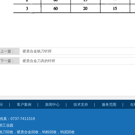
上一篇：
硬质合金铣刀钎焊
下一篇：
硬质合金刀具的钎焊
示
|
客户案例
|
新闻中心
|
技术支持
|
服务范围
|
在
传真：0737-7411519
明工业园
铣刀回收，硬质合金回收，钨粉回收，钨泥回收