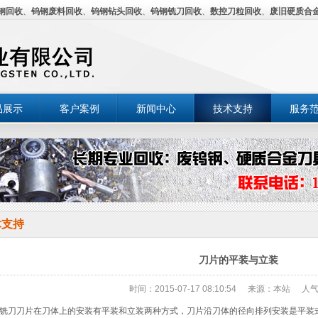
钢回收
、
钨钢废料回收
、
钨钢钻头回收
、
钨钢铣刀回收
、
数控刀粒回收
、
废旧硬质合
品展示
客户案例
新闻中心
技术支持
服务
术支持
刀片的平装与立装
时间：2015-07-17 08:10:54
来源：本站
人气
刀刀片在刀体上的安装有平装和立装两种方式，刀片沿刀体的径向排列安装是平装