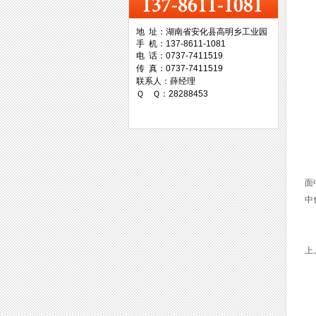
地 址：湖南省安化县高明乡工业园
手 机：137-8611-1081
台湾协威机械
电 话：0737-7411519
传 真：0737-7411519
联系人：薛经理
Ｑ Ｑ：28288453
在
台湾万事达切削科技
平
面
中
P
上