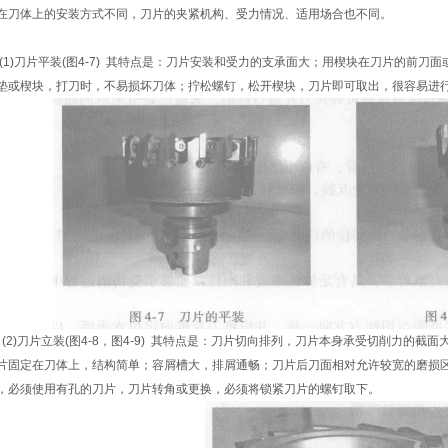
在刀体上的安装方式不同，刀片的夹紧机构、受力情况、适用场合也不同。
1)刀片平装(图4-7) 其特点是：刀片安装和受力的支承面大；用楔块在刀片的前刀
垫或楔块，打刀时，不易损坏刀体；拧松螺钉，松开楔块，刀片即可取出，很容易进
2)刀片立装(图4-8，图4-9) 其特点是：刀片切向排列，刀片本身承受切削力的截
片固定在刀体上，结构简单；容屑槽大，排屑通畅；刀片后刀面相对允许较宽的磨损
，必须使用有孔的刀片，刀片转角或更换，必须将锁紧刀片的螺钉取下。