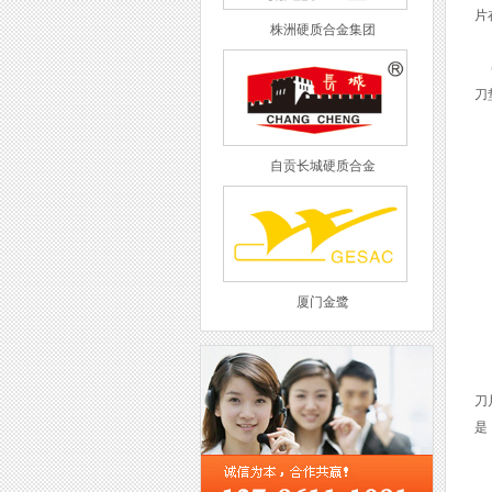
片
株洲硬质合金集团
(
刀
自贡长城硬质合金
厦门金鹭
(
刀
是
西工集团