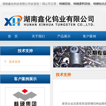
湖南鑫化钨业有限公司欢迎您！我公司主营：
钨钢回收
、
钨钢废料回收
、
钨钢钻头
首 页
关于我们
产品展示
客户案例
技术支持
技术支持
技术支持
客户案例展示
硬质合金泥浆喷射器喷嘴结构如图9-