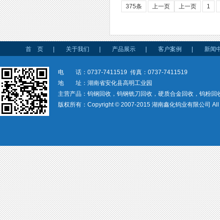
375条
上一页
上一页
1
首 页
|
关于我们
|
产品展示
|
客户案例
|
新闻
电 话：0737-7411519 传真：0737-7411519
地 址：湖南省安化县高明工业园
主营产品：钨钢回收，钨钢铣刀回收，硬质合金回收，钨粉回
版权所有：Copyright © 2007-2015 湖南鑫化钨业有限公司 All rig