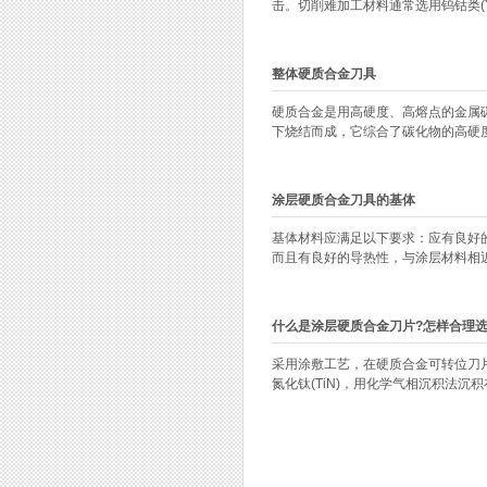
击。切削难加工材料通常选用钨钴类(YG)
整体硬质合金刀具
硬质合金是用高硬度、高熔点的金属碳化
下烧结而成，它综合了碳化物的高硬度
涂层硬质合金刀具的基体
基体材料应满足以下要求：应有良好
而且有良好的导热性，与涂层材料相近的
什么是涂层硬质合金刀片?怎样合理选
采用涂敷工艺，在硬质合金可转位刀片
氮化钛(TiN)，用化学气相沉积法沉积