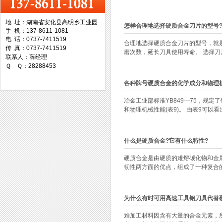
地 址：湖南省安化县高明乡工业园
怎样合理地选择硬质合金刀片的型号
手 机：137-8611-1081
台湾协威机械
电 话：0737-7411519
合理地选择硬质合金刀片的型号，就
传 真：0737-7411519
磨次数，延长刀具使用寿命。 选择刀片
联系人：薛经理
Ｑ Ｑ：28288453
各种牌号硬质合金的化学成分和物理
台湾万事达切削科技
冶金工业部标准YB849—75，规
和物理机械性能(表9)。 由表9可以看出
什么是硬质合金?它有什么特性?
硬质合金是由硬质的难熔碳化物和金
韧性两方面的优点，组成了一种复合的合
为什么有时可用高速工具钢刀具代替
难加工材料因含有大量的合金元素，