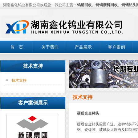
湖南鑫化钨业有限公司欢迎您！我公司主营：
钨钢回收
、
钨钢废料回收
、
钨钢钻头
首 页
关于我们
产品展示
客户案例
技术支持
技术支持
技术支持
客户案例展示
硬质合金钻头
硬质合金钻头应用广泛。这种钻头不
钢、硬橡胶、玻璃及大理石及印制线路板