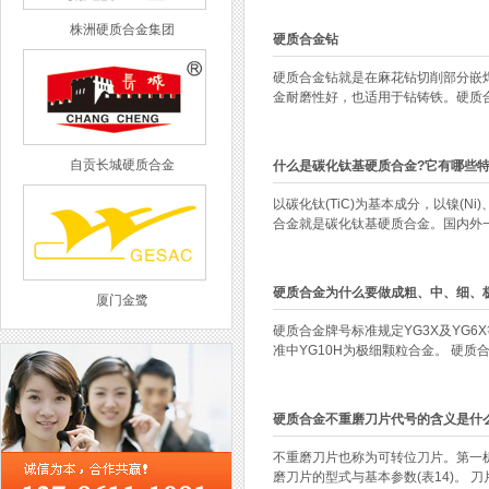
株洲硬质合金集团
硬质合金钻
硬质合金钻就是在麻花钻切削部分嵌焊
金耐磨性好，也适用于钻铸铁。硬质合金
自贡长城硬质合金
什么是碳化钛基硬质合金?它有哪些特
以碳化钛(TiC)为基本成分，以镍(
合金就是碳化钛基硬质合金。国内外一
硬质合金为什么要做成粗、中、细、
厦门金鹭
硬质合金牌号标准规定YG3X及YG6
准中YG10H为极细颗粒合金。 硬质合.
硬质合金不重磨刀片代号的含义是什
西工集团
不重磨刀片也称为可转位刀片。第一机
磨刀片的型式与基本参数(表14)。 刀片